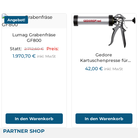
Angebot!
Lumag Grabenfräse
GF800
Statt:
2.712,60
€
Preis:
Gedore
1.970,70
€
inkl. MwSt
Kartuschenpresse für
Silikon
42,00
€
inkl. MwSt
In den Warenkorb
In den Warenkorb
PARTNER SHOP