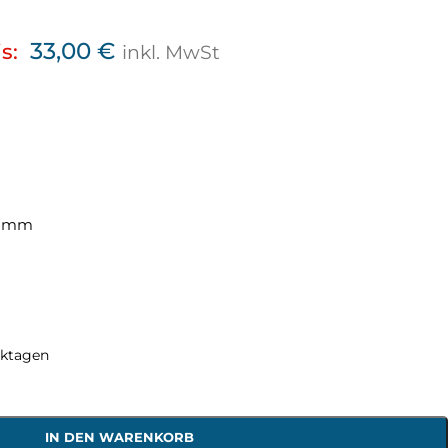
33,00
€
s:
inkl. MwSt
32 mm
rktagen
IN DEN WARENKORB