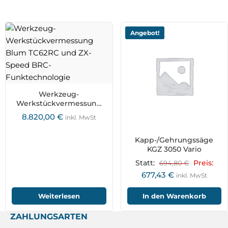
Angebot!
Werkzeug-
Werkstückvermessung
Blum TC62RC und ZX-
8.820,00
€
inkl. MwSt
Speed BRC-
Funktechnologie
Kapp-/Gehrungssäge
KGZ 3050 Vario
Statt:
694,80
€
Preis:
677,43
€
inkl. MwSt
Weiterlesen
In den Warenkorb
ZAHLUNGSARTEN