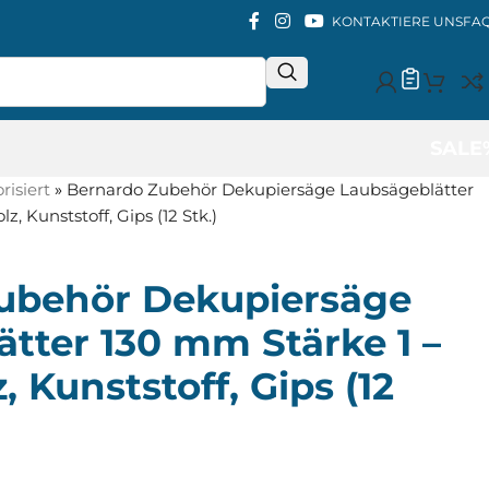
KONTAKTIERE UNS
FA
SALE
isiert
»
Bernardo Zubehör Dekupiersäge Laubsägeblätter
z, Kunststoff, Gips (12 Stk.)
ubehör Dekupiersäge
tter 130 mm Stärke 1 –
z, Kunststoff, Gips (12