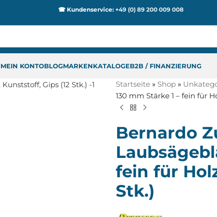
☎ Kundenservice:
+49 (0) 89 200 009 008
P
MEIN KONTO
BLOG
MARKEN
KATALOGE
B2B / FINANZIERUNG
Startseite
»
Shop
»
Unkategor
130 mm Stärke 1 – fein für Hol
Bernardo Z
Laubsägeblä
fein für Hol
Stk.)