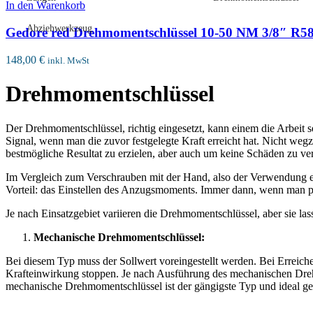
In den Warenkorb
Abziehwerkzeug
Gedore red Drehmomentschlüssel 10-50 NM 3/8″ R5
148,00
€
inkl. MwSt
Drehmomentschlüssel
Der Drehmomentschlüssel, richtig eingesetzt, kann einem die Arbeit s
Signal, wenn man die zuvor festgelegte Kraft erreicht hat. Nicht weg
bestmögliche Resultat zu erzielen, aber auch um keine Schäden zu ve
Im Vergleich zum Verschrauben mit der Hand, also der Verwendung e
Vorteil: das Einstellen des Anzugsmoments. Immer dann, wenn man 
Je nach Einsatzgebiet variieren die Drehmomentschlüssel, aber sie las
Mechanische Drehmomentschlüssel:
Bei diesem Typ muss der Sollwert voreingestellt werden. Bei Erreiche
Krafteinwirkung stoppen. Je nach Ausführung des mechanischen Dre
mechanische Drehmomentschlüssel ist der gängigste Typ und ideal g