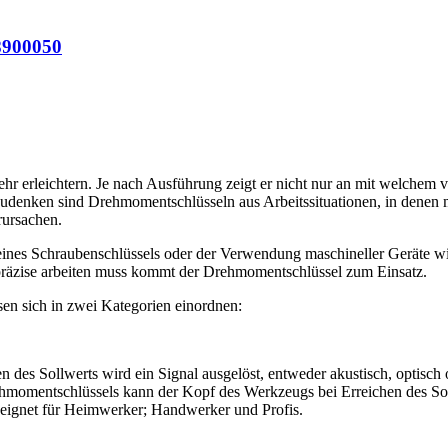
8900050
ehr erleichtern. Je nach Ausführung zeigt er nicht nur an mit welchem 
zudenken sind Drehmomentschlüsseln aus Arbeitssituationen, in denen m
rursachen.
ines Schraubenschlüssels oder der Verwendung maschineller Geräte w
präzise arbeiten muss kommt der Drehmomentschlüssel zum Einsatz.
sen sich in zwei Kategorien einordnen:
n des Sollwerts wird ein Signal ausgelöst, entweder akustisch, optisch
hmomentschlüssels kann der Kopf des Werkzeugs bei Erreichen des So
eeignet für Heimwerker; Handwerker und Profis.