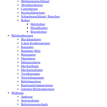
Drehmomentschlüssel
Abziehwerkzeug
Cuttermesser
Steckschlüsselsatz
Schraubenschlüssel, Ratschen
Bohrer
Holzbohrer
Metallbohrer
Betonbohrer
Holzbearbeitung
Blockbandsäge
5-fach Kombinationen
Kappsäge
Bandsäge Holz
Holzspalter
Wippsägen
Dekupiersägen
Drechselbank
Drechselzubehör
Tischkreissäge
Vorschubapparate
Hobelmaschine
Kantenanleimmaschinen
Zubehör Holzbearbeitung
Werkstatt
Ambosse
Autowerkstatt
Befestigungstechnik