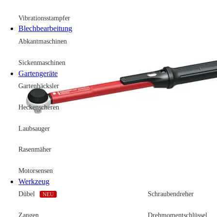
Vibrationsstampfer
Blechbearbeitung
Abkantmaschinen
Sickenmaschinen
Gartengeräte
Gartenhäcksler
Heckenscheren
Laubsauger
Rasenmäher
Motorsensen
Werkzeug
Dübel
Schraubendreher
NEU
Zangen
Drehmomentschlüssel