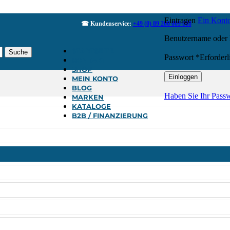
Eintragen
Ein Konto
☎ Kundenservice:
+49 (0) 89 200 009 008
Benutzername oder
STARTSEITE
Suche
Passwort
*
Erforderl
KONTAKT
SHOP
Einloggen
MEIN KONTO
BLOG
Haben Sie Ihr Passw
MARKEN
KATALOGE
B2B / FINANZIERUNG