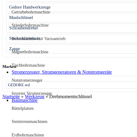
Gedore Handwerkzeuge
Getriebebohrmaschine
Maulschlüssel
Ständerbohrmaschine
Schraubendreher
Steckschlüsselsatz
Bohrmaschine mit Varioantrieb
Zange
Magnetbohrmaschine
Tischbohrmaschine
Marken
Stromerzeuger, Stromgeneratoren & Notstromgeräte
Notstromerzeuger
GEDORE red
Inverter Stromerzeuger
Startseite
»
Werkzeug
»
Drehmomentschlüssel
Baumaschine
Rüttelplatten
Steintrennmaschinen
Erdbohrmaschinen