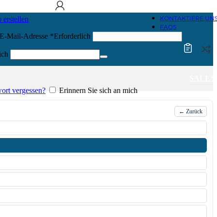
KONTAKTIERE UN
 erstellen
FAQS
 E-Mail-Adresse
*
Erforderlich
ich
SALE
ort vergessen?
Erinnern Sie sich an mich
← Zurück