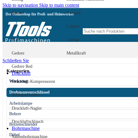
Skip to navigation
Skip to main content
Epple
Holzstar
Der Onlineshop für Profi- und Heimwerker
Fischer
Laguna
Flott
Lumag
Gedore
Metallkraft
Schließen Sie
Gedore Red
Kategorien
Druckluft
Werkzeug
Druckluft-Kompressoren
Drehmomentschlüssel
Schlagschrauber
Arbeitslampe
Druckluft-Nagler
Bohrer
Druckluftschlauch
Bolzenschneider
Bohrmaschine
Dübel
Säulenbohrmaschine