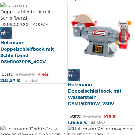
-7%
Holzmann
Doppelschleifbock mit
Schleifband
DSM100200B_400V
Statt:
305,38
€
Preis:
-4%
283,57
€
inkl. MwSt
Holzmann
Doppelschleifbock mit
Wasserstein
DSM150200W_230V
Statt:
142,62
€
Preis:
136,68
€
inkl. MwSt