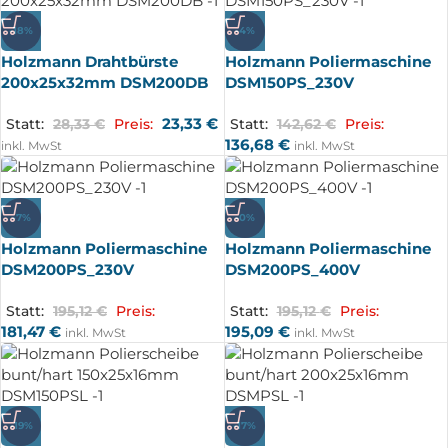
-18%
-4%
Holzmann Drahtbürste
Holzmann Poliermaschine
200x25x32mm DSM200DB
DSM150PS_230V
23,33
€
Statt:
28,33
€
Preis:
Statt:
142,62
€
Preis:
136,68
€
inkl. MwSt
inkl. MwSt
-7%
-0%
Holzmann Poliermaschine
Holzmann Poliermaschine
DSM200PS_230V
DSM200PS_400V
Statt:
195,12
€
Preis:
Statt:
195,12
€
Preis:
181,47
€
195,09
€
inkl. MwSt
inkl. MwSt
-19%
-17%