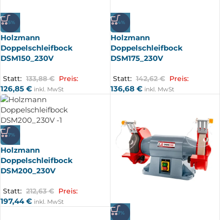
-5%
-4%
Holzmann
Holzmann
Doppelschleifbock
Doppelschleifbock
DSM150_230V
DSM175_230V
Statt:
133,88
€
Preis:
Statt:
142,62
€
Preis:
126,85
€
136,68
€
inkl. MwSt
inkl. MwSt
-7%
Holzmann
Doppelschleifbock
DSM200_230V
Statt:
212,63
€
Preis:
197,44
€
inkl. MwSt
-7%