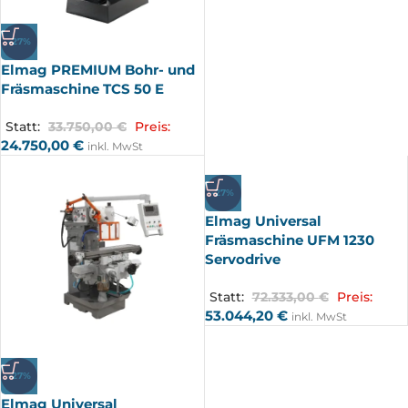
-27%
Elmag PREMIUM Bohr- und
Fräsmaschine TCS 50 E
Statt:
33.750,00
€
Preis:
24.750,00
€
inkl. MwSt
-27%
Elmag Universal
Fräsmaschine UFM 1230
Servodrive
Statt:
72.333,00
€
Preis:
53.044,20
€
inkl. MwSt
-27%
Elmag Universal