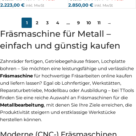
2.223,00
€
2.850,00
€
inkl. MwSt
inkl. MwSt
1
2
3
4
…
9
10
11
→
Fräsmaschine für Metall –
einfach und günstig kaufen
Zahnräder fertigen, Getriebegehäuse fräsen, Lochplatte
bohren – Sie möchten eine leistungsfähige und verlässliche
Fräsmaschine
für hochwertige Fräsarbeiten online kaufen
und liefern lassen? Egal ob Lohnfertiger, Werkstätten,
Reparaturbetriebe, Modellbau oder Ausbildung – bei TTools
finden Sie eine reiche Auswahl an Fräsmaschinen für die
Metallbearbeitung
, mit denen Sie Ihre Ziele erreichen, die
Produktivität steigern und erstklassige Werkstücke
herstellen können.
Moderne (CNC-) Fräsmaschinen