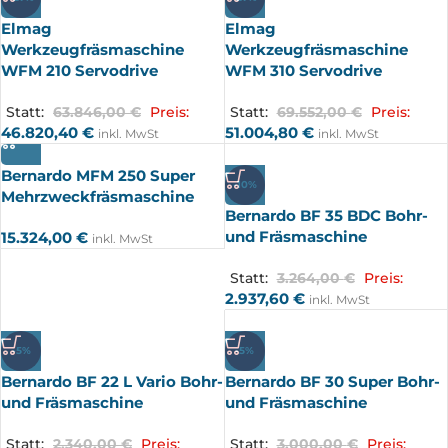
Elmag
Elmag
Werkzeugfräsmaschine
Werkzeugfräsmaschine
WFM 210 Servodrive
WFM 310 Servodrive
Statt:
63.846,00
€
Preis:
Statt:
69.552,00
€
Preis:
46.820,40
€
51.004,80
€
inkl. MwSt
inkl. MwSt
Bernardo MFM 250 Super
-10%
Mehrzweckfräsmaschine
Bernardo BF 35 BDC Bohr-
und Fräsmaschine
15.324,00
€
inkl. MwSt
Statt:
3.264,00
€
Preis:
2.937,60
€
inkl. MwSt
-5%
-5%
Bernardo BF 22 L Vario Bohr-
Bernardo BF 30 Super Bohr-
und Fräsmaschine
und Fräsmaschine
Statt:
2.340,00
€
Preis:
Statt:
3.000,00
€
Preis: