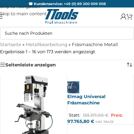
☎ Kundenservice:
+49 (0) 89 200 009 008
Skip to navigation
Skip to main content
Startseite
»
Metallbearbeitung
»
Fräsmaschine Metall
Ergebnisse 1 – 16 von 173 werden angezeigt
Seitenleiste anzeigen
-27%
Elmag Universal
Fräsmaschine
Statt:
133.317,00
€
Preis:
97.765,80
€
inkl. MwSt