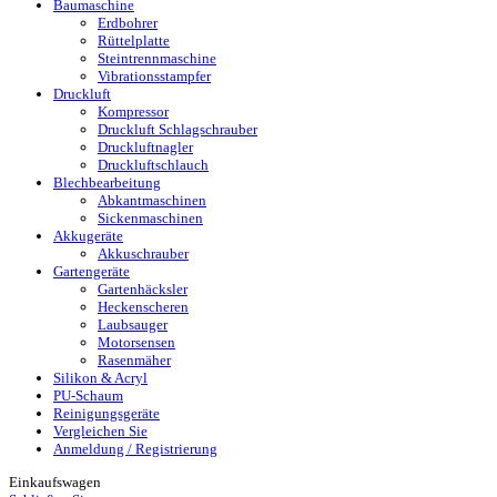
Baumaschine
Erdbohrer
Rüttelplatte
Steintrennmaschine
Vibrationsstampfer
Druckluft
Kompressor
Druckluft Schlagschrauber
Druckluftnagler
Druckluftschlauch
Blechbearbeitung
Abkantmaschinen
Sickenmaschinen
Akkugeräte
Akkuschrauber
Gartengeräte
Gartenhäcksler
Heckenscheren
Laubsauger
Motorsensen
Rasenmäher
Silikon & Acryl
PU-Schaum
Reinigungsgeräte
Vergleichen Sie
Anmeldung / Registrierung
Einkaufswagen