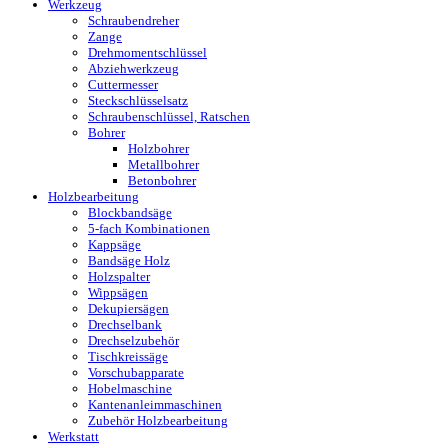
Werkzeug
Schraubendreher
Zange
Drehmomentschlüssel
Abziehwerkzeug
Cuttermesser
Steckschlüsselsatz
Schraubenschlüssel, Ratschen
Bohrer
Holzbohrer
Metallbohrer
Betonbohrer
Holzbearbeitung
Blockbandsäge
5-fach Kombinationen
Kappsäge
Bandsäge Holz
Holzspalter
Wippsägen
Dekupiersägen
Drechselbank
Drechselzubehör
Tischkreissäge
Vorschubapparate
Hobelmaschine
Kantenanleimmaschinen
Zubehör Holzbearbeitung
Werkstatt