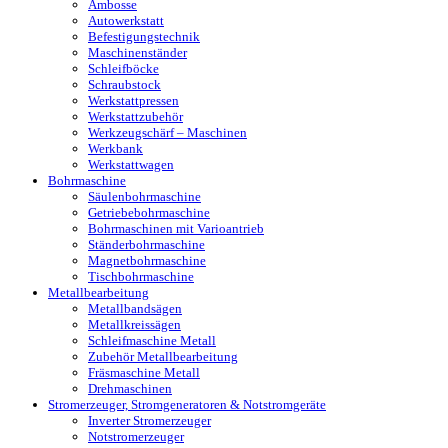
Ambosse
Autowerkstatt
Befestigungstechnik
Maschinenständer
Schleifböcke
Schraubstock
Werkstattpressen
Werkstattzubehör
Werkzeugschärf – Maschinen
Werkbank
Werkstattwagen
Bohrmaschine
Säulenbohrmaschine
Getriebebohrmaschine
Bohrmaschinen mit Varioantrieb
Ständerbohrmaschine
Magnetbohrmaschine
Tischbohrmaschine
Metallbearbeitung
Metallbandsägen
Metallkreissägen
Schleifmaschine Metall
Zubehör Metallbearbeitung
Fräsmaschine Metall
Drehmaschinen
Stromerzeuger, Stromgeneratoren & Notstromgeräte
Inverter Stromerzeuger
Notstromerzeuger