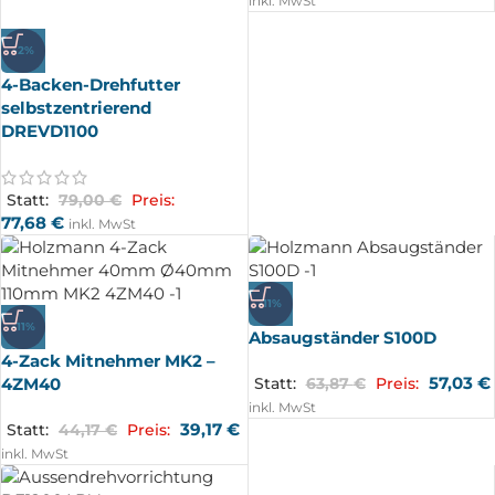
inkl. MwSt
-2%
4-Backen-Drehfutter
selbstzentrierend
DREVD1100
Statt:
79,00
€
Preis:
77,68
€
inkl. MwSt
-11%
-11%
Absaugständer S100D
4-Zack Mitnehmer MK2 –
57,03
€
4ZM40
Statt:
63,87
€
Preis:
inkl. MwSt
39,17
€
Statt:
44,17
€
Preis:
inkl. MwSt