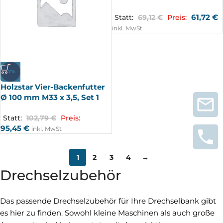
61,72
€
Statt:
69,12
€
Preis:
inkl. MwSt
-7%
Holzstar Vier-Backenfutter
Ø 100 mm M33 x 3,5, Set 1
Statt:
102,79
€
Preis:
95,45
€
inkl. MwSt
1
2
3
4
→
Drechselzubehör
Das passende Drechselzubehör für Ihre Drechselbank gibt
es hier zu finden. Sowohl kleine Maschinen als auch große