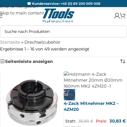
☎ Kundenservice:
+49 (0) 89 200 009 008
Skip to navigation
Skip to main content
Startseite
»
Drechselzubehör
Ergebnisse 1 – 16 von 49 werden angezeigt
Seitenleiste anzeigen
-14%
4-Zack Mitnehmer MK2 –
4ZM20
30,83
€
Statt:
35,83
€
Preis: