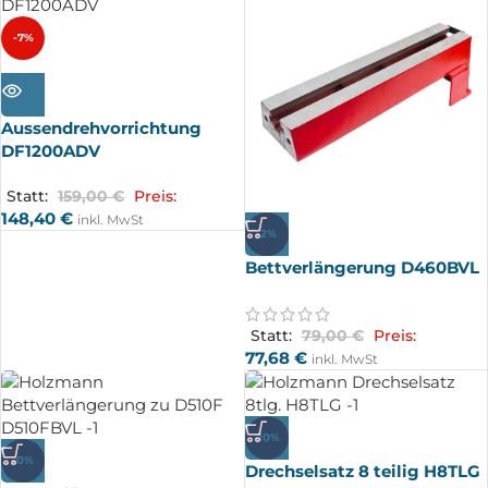
-7%
AUSV
ERKA
UFT
Aussendrehvorrichtung
DF1200ADV
Statt:
159,00
€
Preis:
148,40
€
inkl. MwSt
-2%
Bettverlängerung D460BVL
Statt:
79,00
€
Preis:
77,68
€
inkl. MwSt
-10%
-0%
Drechselsatz 8 teilig H8TLG