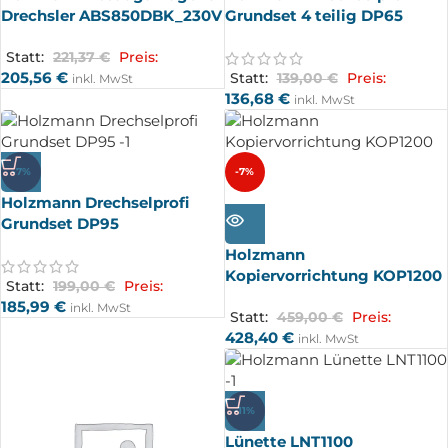
Drechsler ABS850DBK_230V
Grundset 4 teilig DP65
Statt:
221,37
€
Preis:
205,56
€
Statt:
139,00
€
Preis:
inkl. MwSt
136,68
€
inkl. MwSt
-7%
-7%
Holzmann Drechselprofi
AUSV
ERKA
Grundset DP95
UFT
Holzmann
Kopiervorrichtung KOP1200
Statt:
199,00
€
Preis:
185,99
€
inkl. MwSt
Statt:
459,00
€
Preis:
428,40
€
inkl. MwSt
-11%
Lünette LNT1100