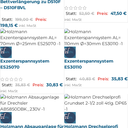
Bettverlängerung zu D510F
– D510FBVL
47,50
€
Statt:
52,50
€
Preis:
Statt:
199,00
€
Preis:
inkl. MwSt
198,15
€
inkl. MwSt
-14%
-12%
Exzenterspannsystem
Exzenterspannsystem
ES25070
ES30110
35,83
€
Statt:
40,83
€
Preis:
30,83
€
Statt:
35,83
€
Preis:
inkl. MwSt
inkl. MwSt
-7%
-2%
Holzmann Absauganlage für
Holzmann Drechselprofi