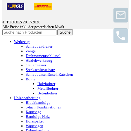
© TTOOLS
2017-2026
Alle Preise inkl. der gesetzlichen MwSt.
Suche
Werkzeug
Schraubendreher
Zange
Drehmomentschlüssel
Abziehwerkzeug
Cuttermesser
Steckschlüsselsatz
Schraubenschlüssel, Ratschen
Bohrer
Holzbohrer
Metallbohrer
Betonbohrer
Holzbearbeitung
Blockbandsäge
5-fach Kombinationen
Kappsäge
Bandsäge Holz
Holzspalter
Wippsägen
Dekupiersägen