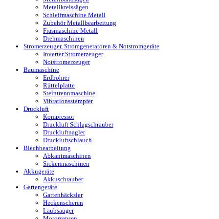
Metallkreissägen
Schleifmaschine Metall
Zubehör Metallbearbeitung
Fräsmaschine Metall
Drehmaschinen
Stromerzeuger, Stromgeneratoren & Notstromgeräte
Inverter Stromerzeuger
Notstromerzeuger
Baumaschine
Erdbohrer
Rüttelplatte
Steintrennmaschine
Vibrationsstampfer
Druckluft
Kompressor
Druckluft Schlagschrauber
Druckluftnagler
Druckluftschlauch
Blechbearbeitung
Abkantmaschinen
Sickenmaschinen
Akkugeräte
Akkuschrauber
Gartengeräte
Gartenhäcksler
Heckenscheren
Laubsauger
Motorsensen