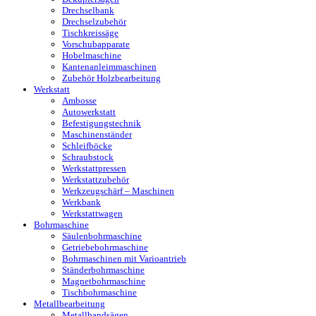
Drechselbank
Drechselzubehör
Tischkreissäge
Vorschubapparate
Hobelmaschine
Kantenanleimmaschinen
Zubehör Holzbearbeitung
Werkstatt
Ambosse
Autowerkstatt
Befestigungstechnik
Maschinenständer
Schleifböcke
Schraubstock
Werkstattpressen
Werkstattzubehör
Werkzeugschärf – Maschinen
Werkbank
Werkstattwagen
Bohrmaschine
Säulenbohrmaschine
Getriebebohrmaschine
Bohrmaschinen mit Varioantrieb
Ständerbohrmaschine
Magnetbohrmaschine
Tischbohrmaschine
Metallbearbeitung
Metallbandsägen