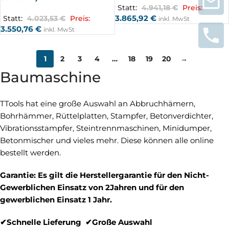
Statt:
4.941,18
€
Preis:
3.865,92
€
Statt:
4.023,53
€
Preis:
inkl. MwSt
3.550,76
€
inkl. MwSt
1
2
3
4
…
18
19
20
→
Baumaschine
TTools hat eine große Auswahl an Abbruchhämern,
Bohrhämmer, Rüttelplatten, Stampfer, Betonverdichter,
Vibrationsstampfer, Steintrennmaschinen, Minidumper,
Betonmischer und vieles mehr. Diese können alle online
bestellt werden.
Garantie: Es gilt die Herstellergarantie für den Nicht-
Gewerblichen Einsatz von 2Jahren und für den
gewerblichen Einsatz 1 Jahr.
✔Schnelle Lieferung ✔Große Auswahl