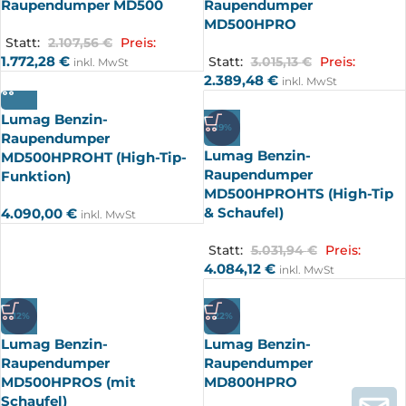
Raupendumper MD500
Raupendumper
MD500HPRO
Statt:
2.107,56
€
Preis:
1.772,28
€
Statt:
3.015,13
€
Preis:
inkl. MwSt
2.389,48
€
inkl. MwSt
Lumag Benzin-
-19%
Raupendumper
Lumag Benzin-
MD500HPROHT (High-Tip-
Raupendumper
Funktion)
MD500HPROHTS (High-Tip
& Schaufel)
4.090,00
€
inkl. MwSt
Statt:
5.031,94
€
Preis:
4.084,12
€
inkl. MwSt
-12%
-22%
Lumag Benzin-
Lumag Benzin-
Raupendumper
Raupendumper
MD500HPROS (mit
MD800HPRO
Schaufel)