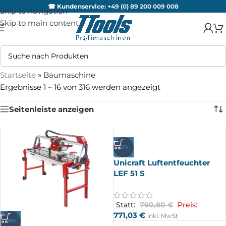
☎ Kundenservice:
+49 (0) 89 200 009 008
Skip to navigation
Skip to main content
Startseite
»
Baumaschine
Ergebnisse 1 – 16 von 316 werden angezeigt
Seitenleiste anzeigen
-3%
Unicraft Luftentfeuchter
LEF 51 S
Statt:
790,80
€
Preis:
771,03
€
inkl. MwSt
-19%