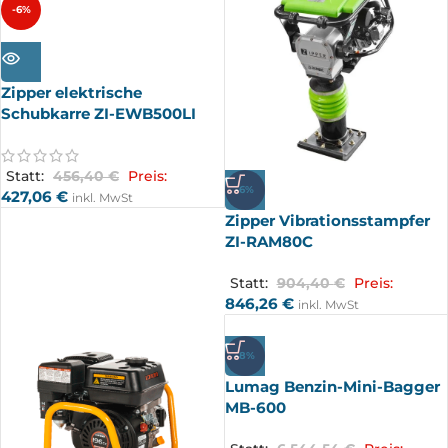
-6%
AUSV
ERKA
UFT
Zipper elektrische
Schubkarre ZI-EWB500LI
Statt:
456,40
€
Preis:
-6%
427,06
€
inkl. MwSt
Zipper Vibrationsstampfer
ZI-RAM80C
Statt:
904,40
€
Preis:
846,26
€
inkl. MwSt
-8%
Lumag Benzin-Mini-Bagger
MB-600