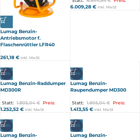
Statt:
6.544,54
€
Preis:
6.009,28
€
inkl. MwSt
Lumag Benzin-
Antriebsmotor f.
Flaschenrüttler LFR40
261,18
€
inkl. MwSt
-31%
-22%
Lumag Benzin-Raddumper
Lumag Benzin-
MD300R
Raupendumper MD300
Statt:
1.805,04
€
Preis:
Statt:
1.805,04
€
Preis:
1.252,52
€
1.413,55
€
inkl. MwSt
inkl. MwSt
-16%
-21%
Lumag Benzin-
Lumag Benzin-