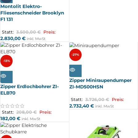
Montolit Elektro-
Fliesenschneider Brooklyn
F1 131
Statt:
3.500,00
€
Preis:
2.830,00
€
inkl. MwSt
-27%
-13%
AUSV
ERKA
AUSV
UFT
ERKA
UFT
Zipper Miniraupendumper
Zipper Erdlochbohrer ZI-
ZI-MD500HSN
ELB70
Statt:
3.726,00
€
Preis:
2.732,40
€
inkl. MwSt
Statt:
208,00
€
Preis:
182,00
€
inkl. MwSt