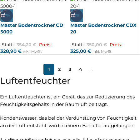
-7%
-7%
Master Bodentrockner CD
Master Bodentrockner CDX
5000
20
Statt:
354,20
€
Preis:
Statt:
350,00
€
Preis:
328,90
€
325,00
€
inkl. MwSt
inkl. MwSt
1
2
3
4
→
Luftentfeuchter
Ein Luftentfeuchter ist ein Gerät, das zur Reduzierung des
Feuchtigkeitsgehalts in der Raumluft beiträgt.
Kondenswasser, das bei der Verdunstung von Feuchtigkeit
an der Luft entsteht, wird in einem Behälter aufgefangen.