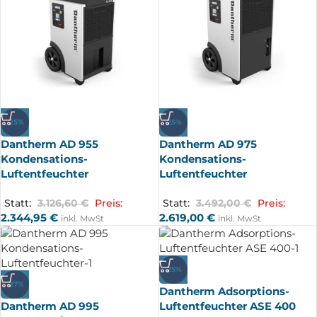
-25%
-25%
Dantherm AD 955
Dantherm AD 975
Kondensations-
Kondensations-
Luftentfeuchter
Luftentfeuchter
Statt:
3.126,60
€
Preis:
Statt:
3.492,00
€
Preis:
2.344,95
€
2.619,00
€
inkl. MwSt
inkl. MwSt
-25%
-27%
Dantherm Adsorptions-
Dantherm AD 995
Luftentfeuchter ASE 400