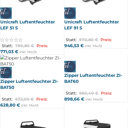
-3%
-3%
Unicraft Luftentfeuchter
Unicraft Luftentfeuchter
LEF 51 S
LEF 91 S
Statt:
970,80
€
Preis:
946,53
€
Statt:
790,80
€
Preis:
inkl. MwSt
771,03
€
inkl. MwSt
-6%
-6%
Zipper Luftentfeuchter ZI-
Zipper Luftentfeuchter ZI-
BAT60
BAT50
Statt:
960,40
€
Preis:
898,66
€
Statt:
672,00
€
Preis:
inkl. MwSt
628,80
€
inkl. MwSt