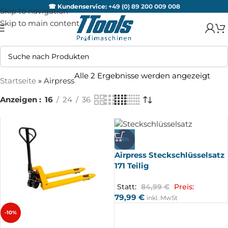
☎ Kundenservice:
+49 (0) 89 200 009 008
Skip to navigation
Skip to main content
Alle 2 Ergebnisse werden angezeigt
Startseite
»
Airpress
Anzeigen
16
24
36
-6%
Airpress Steckschlüsselsatz
171 Teilig
Statt:
84,99
€
Preis:
79,99
€
inkl. MwSt
-10%