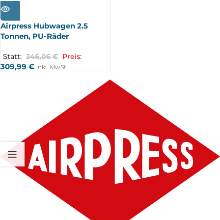
AUSV
ERKA
UFT
Airpress Hubwagen 2.5
Tonnen, PU-Räder
Statt:
346,06
€
Preis:
309,99
€
inkl. MwSt