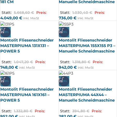
181 CM
Manuelle Schneidmaschine
Statt:
5.668,60
€
Preis:
Statt:
1.030,40
€
Preis:
4.049,00
€
736,00
€
inkl. MwSt
inkl. MwSt
-29%
-29%
Montolit Fliesenschneider
Montolit Fliesenschneider
MASTERPIUMA 131X131 –
MASTERPIUMA 155X155 P3 –
POWER 5
Manuelle Schneidmaschine
Statt:
1.047,20
€
Preis:
Statt:
1.318,80
€
Preis:
748,00
€
942,00
€
inkl. MwSt
inkl. MwSt
-29%
-29%
Montolit Fliesenschneider
Montolit Fliesenschneider
MASTERPIUMA 161X161 –
MASTERPIUMA 44X44 –
POWER 5
Manuelle Schneidmaschine
Statt:
1.332,80
€
Preis:
Statt:
394,80
€
Preis:
952,00
€
282,00
€
inkl. MwSt
inkl. MwSt