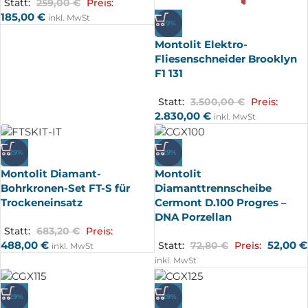
Statt:
259,00
€
Preis:
185,00
€
inkl. MwSt
-19%
Montolit Elektro-
Fliesenschneider Brooklyn
F1 131
Statt:
3.500,00
€
Preis:
2.830,00
€
inkl. MwSt
-29%
-29%
Montolit Diamant-
Montolit
Bohrkronen-Set FT-S für
Diamanttrennscheibe
Trockeneinsatz
Cermont D.100 Progres –
DNA Porzellan
Statt:
683,20
€
Preis:
488,00
€
52,00
€
Statt:
72,80
€
Preis:
inkl. MwSt
inkl. MwSt
-29%
-29%