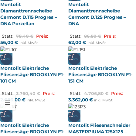
Montolit
Montolit
Diamanttrennscheibe
Diamanttrennscheibe
Cermont D.115 Progres –
Cermont D.125 Progres –
DNA Porzellan
DNA
Statt:
78,40
€
Preis:
Statt:
86,80
€
Preis:
56,00
€
62,00
€
inkl. MwSt
inkl. MwSt
-29%
-29%
Montolit Elektrische
Montolit Elektrische
Fliesensäge BROOKLYN F1-
Fliesensäge BROOKLYN F1-
101 CM
151 CM
Statt:
3.760,40
€
Preis:
Statt:
4.706,80
€
Preis:
2.686,00
€
3.362,00
€
inkl. MwSt
inkl. MwSt
-29%
-29%
Montolit Elektrische
Montolit Fliesenschneider
Fliesensäge BROOKLYN F1-
MASTERPIUMA 125X125 –