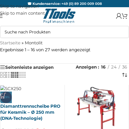
☎ Kundenservice:
+49 (0) 89 200 009 008
Skip to navigation
Skip to main content
Startseite
»
Montolit
Ergebnisse 1 – 16 von 27 werden angezeigt
Anzeigen
16
24
36
Seitenleiste anzeigen
-29%
Diamanttrennscheibe PRO
für Keramik – Ø 250 mm
(DNA-Technologie)