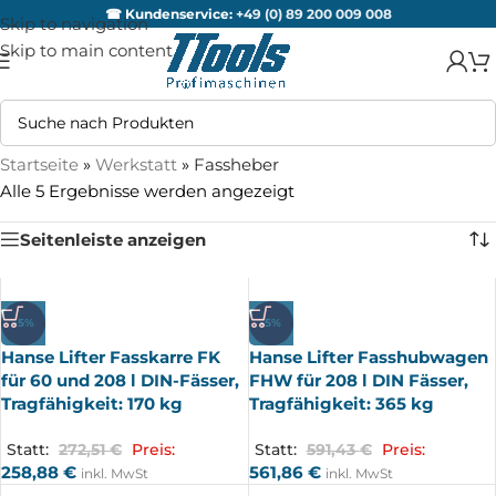
☎ Kundenservice:
+49 (0) 89 200 009 008
Skip to navigation
Skip to main content
Startseite
»
Werkstatt
»
Fassheber
Alle 5 Ergebnisse werden angezeigt
Seitenleiste anzeigen
-5%
-5%
Hanse Lifter Fasskarre FK
Hanse Lifter Fasshubwagen
für 60 und 208 l DIN-Fässer,
FHW für 208 l DIN Fässer,
Tragfähigkeit: 170 kg
Tragfähigkeit: 365 kg
Statt:
272,51
€
Preis:
Statt:
591,43
€
Preis:
258,88
€
561,86
€
inkl. MwSt
inkl. MwSt