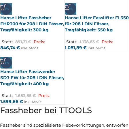
-5%
-5%
Hanse Lifter Fassheber
Hanse Lifter Fasslifter FL350
FHR300 für 208 l DIN Fässer,
für 208 l DIN Fässer,
Tragfähigkeit: 300 kg
Tragfähigkeit: 350 kg
Statt:
891,31
€
Preis:
Statt:
1.138,83
€
Preis:
846,74
€
1.081,89
€
inkl. MwSt
inkl. MwSt
-5%
Hanse Lifter Fasswender
SDJ-FW für 208 l DIN Fässer,
Tragfähigkeit: 400 kg
Statt:
1.683,85
€
Preis:
1.599,66
€
inkl. MwSt
Fassheber bei TTOOLS
Fassheber sind spezialisierte Hebevorrichtungen, entworfen