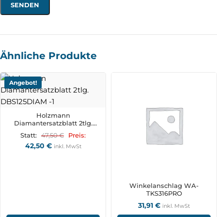
Ähnliche Produkte
Angebot!
Holzmann
Diamantersatzblatt 2tlg.
DBS125DIAM
47,50
€
Statt:
Preis:
42,50
€
inkl. MwSt
Winkelanschlag WA-
TKS316PRO
31,91
€
inkl. MwSt