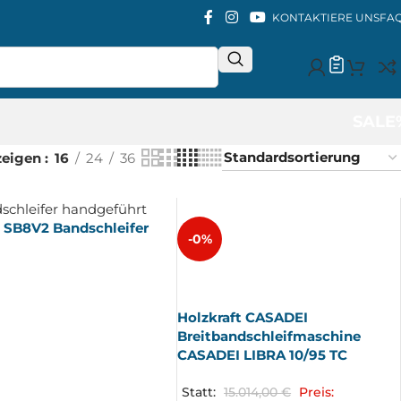
KONTAKTIERE UNS
FA
SALE
zeigen
16
24
36
 SB8V2 Bandschleifer
-0%
AUSV
ERKA
UFT
Holzkraft CASADEI
Breitbandschleifmaschine
CASADEI LIBRA 10/95 TC
Statt:
15.014,00
€
Preis: