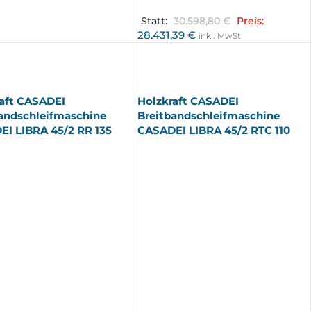
Statt:
30.598,80
€
Preis:
28.431,39
€
inkl. MwSt
AUSV
ERKA
UFT
aft CASADEI
Holzkraft CASADEI
andschleifmaschine
Breitbandschleifmaschine
I LIBRA 45/2 RR 135
CASADEI LIBRA 45/2 RTC 110