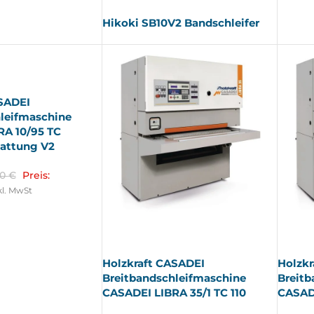
Hikoki SB10V2 Bandschleifer
SADEI
leifmaschine
RA 10/95 TC
attung V2
00
€
Preis:
kl. MwSt
AUSV
AUSV
ERKA
ERKA
UFT
UFT
Holzkraft CASADEI
Holzkr
Breitbandschleifmaschine
Breitb
CASADEI LIBRA 35/1 TC 110
CASADE