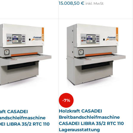
15.008,50
€
inkl. MwSt
-7%
Holzkraft CASADEI
aft CASADEI
Breitbandschleifmaschine
andschleifmaschine
CASADEI LIBRA 35/2 RTC 110
I LIBRA 35/2 RTC 110
Lagerausstattung