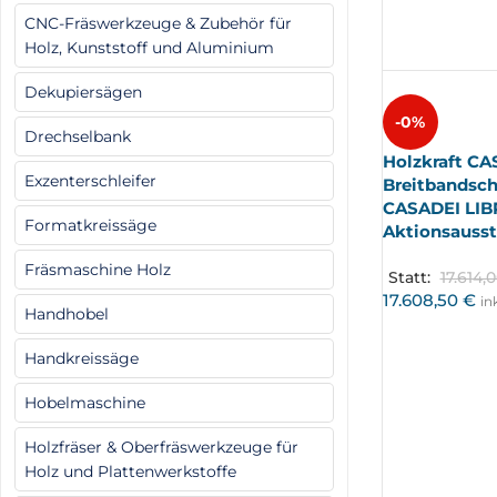
CNC-Fräswerkzeuge & Zubehör für
Holz, Kunststoff und Aluminium
Dekupiersägen
-0%
Drechselbank
Holzkraft CA
Exzenterschleifer
Breitbandsch
CASADEI LIB
Formatkreissäge
Aktionsausst
Fräsmaschine Holz
Statt:
17.614,
17.608,50
€
in
Handhobel
Handkreissäge
Hobelmaschine
Holzfräser & Oberfräswerkzeuge für
Holz und Plattenwerkstoffe