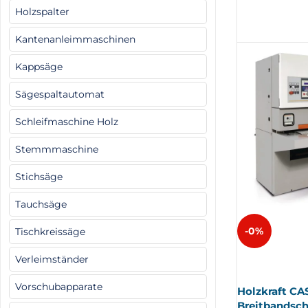
Holzspalter
Kantenanleimmaschinen
Kappsäge
Sägespaltautomat
Schleifmaschine Holz
Stemmmaschine
Stichsäge
Tauchsäge
-0%
Tischkreissäge
AUSV
Verleimständer
ERKA
UFT
Vorschubapparate
Holzkraft CA
Breitbandsch