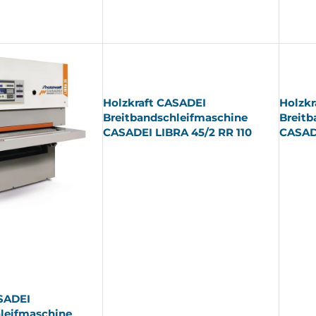
AUSV
AUSV
ERKA
ERKA
UFT
UFT
Holzkraft CASADEI
Holzkr
Breitbandschleifmaschine
Breitb
CASADEI LIBRA 45/2 RR 110
CASADE
SADEI
leifmaschine