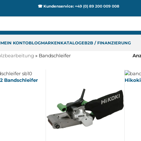
☎ Kundenservice:
+49 (0) 89 200 009 008
P
MEIN KONTO
BLOG
MARKEN
KATALOGE
B2B / FINANZIERUNG
lzbearbeitung
»
Bandschleifer
An
2 Bandschleifer
Hikoki