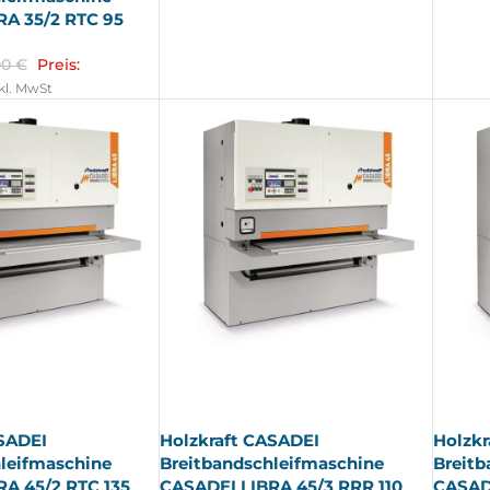
RA 35/2 RTC 95
00
€
Preis:
kl. MwSt
AUSV
AUSV
ERKA
ERKA
UFT
UFT
SADEI
Holzkraft CASADEI
Holzkr
leifmaschine
Breitbandschleifmaschine
Breitb
A 45/2 RTC 135
CASADEI LIBRA 45/3 RRR 110
CASADE