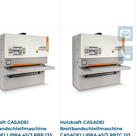
AUSV
ERKA
UFT
aft CASADEI
Holzkraft CASADEI
andschleifmaschine
Breitbandschleifmaschine
I LIBRA 45/3 RRR 135
CASADEI LIBRA 45/3 RRTC 110