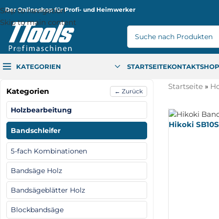
Skip to navigation
Der Onlineshop für Profi- und Heimwerker
Skip to main content
KATEGORIEN
STARTSEITE
KONTAKT
SHO
Startseite
»
Ho
Kategorien
← Zurück
Holzbearbeitung
Hikoki SB10S
Bandschleifer
5-fach Kombinationen
Bandsäge Holz
Bandsägeblätter Holz
Blockbandsäge