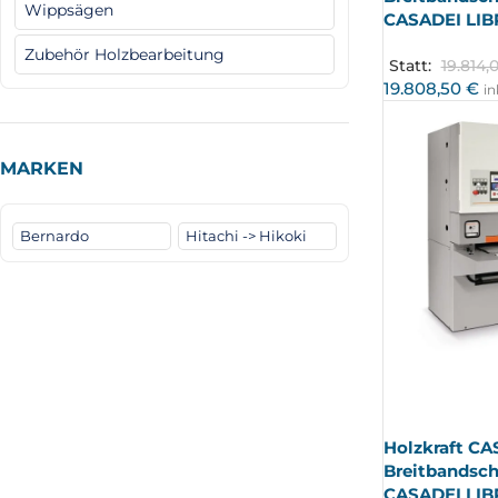
Wippsägen
CASADEI LIB
Zubehör Holzbearbeitung
Statt:
19.814,
19.808,50
€
in
MARKEN
Bernardo
Hitachi -> Hikoki
AUSV
ERKA
UFT
Holzkraft CA
Breitbandsch
CASADEI LIBR