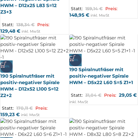
HWM – D12x25 L83 S=12
Statt:
159,14
€
Preis:
Z3+3
148,95
€
inkl. MwSt
Statt:
138,34
€
Preis:
129,48
€
inkl. MwSt
-6%
-6%
190 Spiralnutfräser mit
190 Spiralnutfräser mit
positiv-negativer Spirale
positiv-negativer Spirale
HWM – D5x22 L60 S=5 Z1+1
HWM – D12x52 L100 S=12
29,05
€
Z2+2
Statt:
31,04
€
Preis:
inkl. MwSt
Statt:
170,11
€
Preis:
159,23
€
inkl. MwSt