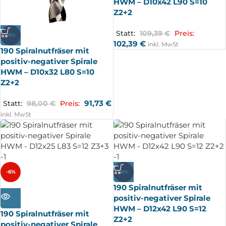
HWM – D10x42 L90 S=10
Z2+2
Statt:
109,39
€
Preis:
-6%
102,39
€
inkl. MwSt
190 Spiralnutfräser mit
positiv-negativer Spirale
HWM – D10x32 L80 S=10
Z2+2
91,73
€
Statt:
98,00
€
Preis:
inkl. MwSt
-6%
-6%
190 Spiralnutfräser mit
AUSV
ERKA
positiv-negativer Spirale
UFT
HWM – D12x42 L90 S=12
190 Spiralnutfräser mit
Z2+2
positiv-negativer Spirale