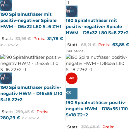
-6%
-6%
190 Spiralnutfräser mit
positiv-negativer Spirale
190 Spiralnutfräser mit
HWM – D6x22 L60 S=6 Z1+1
positiv-negativer Spirale
HWM – D8x32 L80 S=8 Z2+2
31,78
€
Statt:
33,95
€
Preis:
63,85
€
Statt:
68,21
€
Preis:
inkl. MwSt
inkl. MwSt
-6%
-6%
190 Spiralnutfräser positiv-
AUSV
ERKA
negativ HWM – D16x55 L110
UFT
S=16 Z2+2
190 Spiralnutfräser positiv-
negativ HWM – D18x55 L110
Statt:
299,45
€
Preis:
S=18 Z2+2
280,29
€
inkl. MwSt
Statt:
378,48
€
Preis: