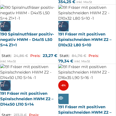
354,25
€
inkl. MwSt
-6%
-6%
190 Spiralnutfräser positiv-
191 Fräser mit positiven
negativ HWM – D4x15 L50
Spiralschneiden HWM Z2 –
S=4 Z1+1
D10x32 L80 S=10
23,27
€
Statt:
24,86
€
Preis:
Statt:
84,76
€
Preis:
79,34
€
inkl. MwSt
inkl. MwSt
-6%
-6%
191 Fräser mit positiven
AUSV
ERKA
Spiralschneiden HWM Z2 –
UFT
D14x50 L110 S=14
191 Fräser mit positiven
Spiralschneiden HWM Z2 –
Statt:
217,11
€
Preis: