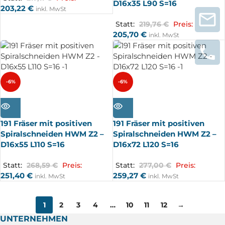
D16x35 L90 S=16
203,22
€
inkl. MwSt
Statt:
219,76
€
Preis:
205,70
€
inkl. MwSt
-6%
-6%
AUSV
AUSV
ERKA
ERKA
UFT
UFT
191 Fräser mit positiven
191 Fräser mit positiven
Spiralschneiden HWM Z2 –
Spiralschneiden HWM Z2 –
D16x55 L110 S=16
D16x72 L120 S=16
Statt:
268,59
€
Preis:
Statt:
277,00
€
Preis:
251,40
€
259,27
€
inkl. MwSt
inkl. MwSt
1
2
3
4
…
10
11
12
→
UNTERNEHMEN