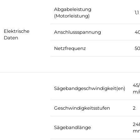
Abgabeleistung
1,
(Motorleistung)
Elektrische
Anschlussspannung
4
Daten
Netzfrequenz
50
45
Sägebandgeschwindigkeit(en)
m/
Geschwindigkeitsstufen
2
24
Sägebandlänge
m