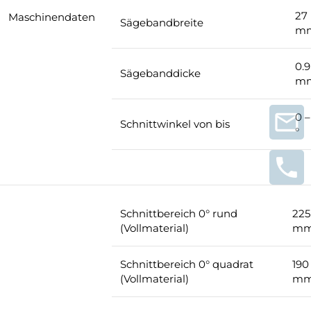
27
Maschinendaten
Sägebandbreite
m
0.9
Sägebanddicke
m
0 –
Schnittwinkel von bis
°
Schnittbereich 0° rund
225
(Vollmaterial)
m
Schnittbereich 0° quadrat
190
(Vollmaterial)
m