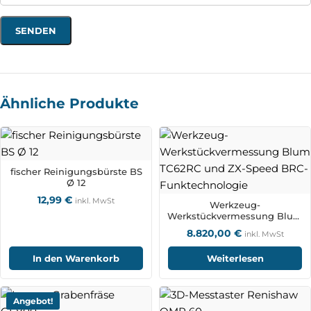
Ähnliche Produkte
fischer Reinigungsbürste BS
Ø 12
12,99
€
inkl. MwSt
Werkzeug-
Werkstückvermessung Blum
TC62RC und ZX-Speed BRC-
8.820,00
€
inkl. MwSt
Funktechnologie
In den Warenkorb
Weiterlesen
Angebot!