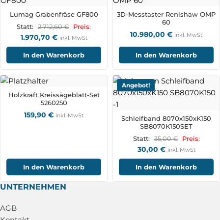
Lumag Grabenfräse GF800
3D-Messtaster Renishaw OMP
60
2.712,60
€
Statt:
Preis:
10.980,00
€
inkl. MwSt
1.970,70
€
inkl. MwSt
In den Warenkorb
In den Warenkorb
Angebot!
Holzkraft Kreissägeblatt-Set
5260250
159,90
€
inkl. MwSt
Schleifband 8070x150xK150
SB8070K150SET
35,00
€
Statt:
Preis:
30,00
€
inkl. MwSt
In den Warenkorb
In den Warenkorb
UNTERNEHMEN
AGB
Kontakt