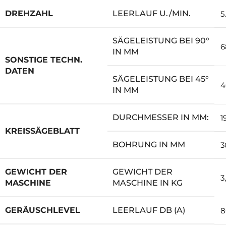
DREHZAHL
LEERLAUF U./MIN.
5
SÄGELEISTUNG BEI 90°
6
IN MM
SONSTIGE TECHN.
DATEN
SÄGELEISTUNG BEI 45°
4
IN MM
DURCHMESSER IN MM:
1
KREISSÄGEBLATT
BOHRUNG IN MM
3
GEWICHT DER
GEWICHT DER
3
MASCHINE
MASCHINE IN KG
GERÄUSCHLEVEL
LEERLAUF DB (A)
8