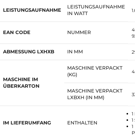
LEISTUNGSAUFNAHME
LEISTUNGSAUFNAHME
1
IN WATT
4
EAN CODE
NUMMER
9
ABMESSUNG LXHXB
IN MM
2
MASCHINE VERPACKT
4
(KG)
MASCHINE IM
ÜBERKARTON
MASCHINE VERPACKT
3
LXBXH (IN MM)
1
1
IM LIEFERUMFANG
ENTHALTEN
1
P