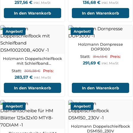
257,56
€
136,68
€
inkl. MwSt
inkl. MwSt
In den Warenkorb
In den Warenkorb
Angebot!
Angebot!
Holzmann Dornpresse
DOP3000
314,13
€
Statt:
Preis:
Holzmann Doppelschleifbock
291,69
€
mit Schleifband
inkl. MwSt
DSM100200B_400V
305,38
€
Statt:
Preis:
283,57
€
inkl. MwSt
In den Warenkorb
In den Warenkorb
Angebot!
Angebot!
Holzmann Doppelschleifbock
DSM150_230V