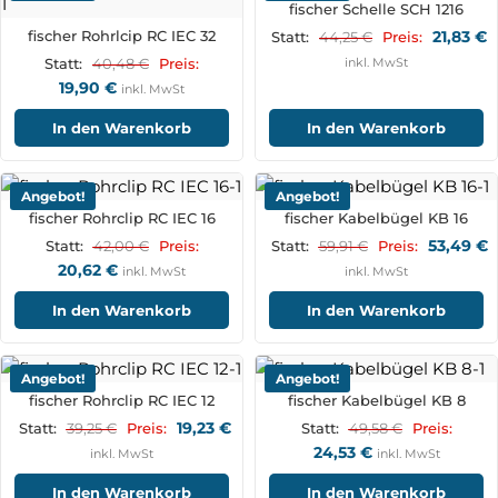
fischer Schelle SCH 1216
fischer Rohrlcip RC IEC 32
21,83
€
44,25
€
Statt:
Preis:
40,48
€
inkl. MwSt
Statt:
Preis:
19,90
€
inkl. MwSt
In den Warenkorb
In den Warenkorb
Angebot!
Angebot!
fischer Rohrclip RC IEC 16
fischer Kabelbügel KB 16
53,49
€
42,00
€
59,91
€
Statt:
Preis:
Statt:
Preis:
20,62
€
inkl. MwSt
inkl. MwSt
In den Warenkorb
In den Warenkorb
Angebot!
Angebot!
fischer Rohrclip RC IEC 12
fischer Kabelbügel KB 8
19,23
€
39,25
€
49,58
€
Statt:
Preis:
Statt:
Preis:
24,53
€
inkl. MwSt
inkl. MwSt
In den Warenkorb
In den Warenkorb