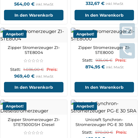
332,67
€
564,00
€
inkl. MwSt
inkl. MwSt
In den Warenkorb
In den Warenkorb
Angebot!
Angebot!
Zipper Stromerzeuger ZI-
Zipper Stromerzeuger ZI-
STE8004
STE8000
935,06
€
Statt:
Preis:
874,95
€
inkl. MwSt
1.036,00
€
Statt:
Preis:
969,40
€
inkl. MwSt
In den Warenkorb
In den Warenkorb
Angebot!
Angebot!
Zipper Stromerzeuger ZI-
Unicraft Synchron-
STE7500DSH Diesel
Stromerzeuger PG-E 30 SRA
570,00
€
Statt:
Preis: