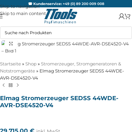
☎ Kundenservice:
+49 (0) 89 200 009 008
Skip to navigation
Skip to main content
Zum Vergrößern anklicken
Startseite
»
Shop
»
Stromerzeuger, Stromgeneratoren &
Notstromgeräte
»
Elmag Stromerzeuger SEDSS 44WDE-
AVR-DSE4520-V4
Elmag Stromerzeuger SEDSS 44WDE-
AVR-DSE4520-V4
29.715,00
€
inkl. MwSt