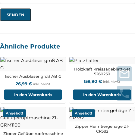
Ähnliche Produkte
Holzkraft Kreissägeblatt-Set
5260250
fischer Ausbläser groß AB G
159,90
€
inkl. MwSt
26,99
€
inkl. MwSt
In den Warenkorb
In den Warenkorb
Angebot!
Angebot!
Zipper Heimtiergehäge ZI-
CR382
Zipper Geflügelrupfmaschine