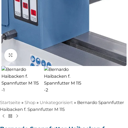
Zum Vergrößern anklicken
Startseite
»
Shop
»
Unkategorisiert
»
Bernardo Spannfutter
Haibacken f. Spannfutter M 115