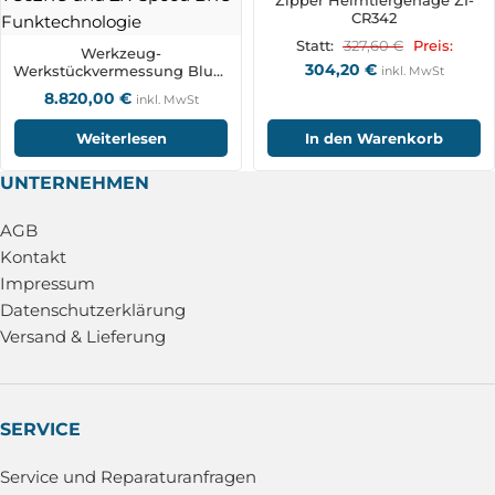
Zipper Heimtiergehäge ZI-
CR342
327,60
€
Statt:
Preis:
Werkzeug-
304,20
€
Werkstückvermessung Blum
inkl. MwSt
TC62RC und ZX-Speed BRC-
8.820,00
€
inkl. MwSt
Funktechnologie
Weiterlesen
In den Warenkorb
UNTERNEHMEN
AGB
Kontakt
Impressum
Datenschutzerklärung
Versand & Lieferung
SERVICE
Service und Reparaturanfragen