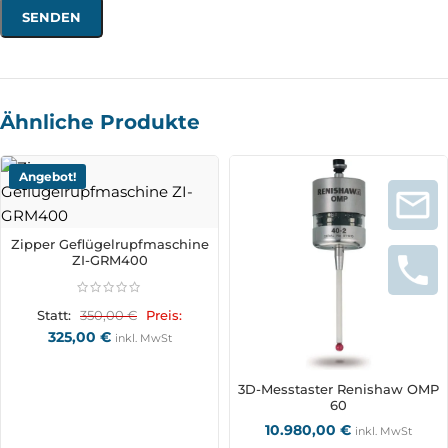
Ähnliche Produkte
Angebot!
Zipper Geflügelrupfmaschine
ZI-GRM400
350,00
€
Statt:
Preis:
325,00
€
inkl. MwSt
3D-Messtaster Renishaw OMP
60
10.980,00
€
inkl. MwSt