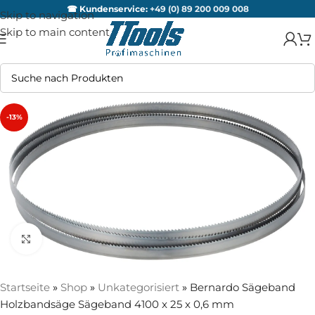
☎ Kundenservice:
+49 (0) 89 200 009 008
Skip to navigation
Skip to main content
-13%
Zum Vergrößern anklicken
Startseite
»
Shop
»
Unkategorisiert
»
Bernardo Sägeband
Holzbandsäge Sägeband 4100 x 25 x 0,6 mm