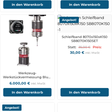
In den Warenkorb
In den Warenkorb
Angebot!
Schleifband 8070x150xK150
SB8070K150SET
35,00
€
Statt:
Preis:
30,00
€
inkl. MwSt
Werkzeug-
Werkstückvermessung Blum
Mess-System TC62RC
6.000,00
€
inkl. MwSt
In den Warenkorb
In den Warenkorb
Angebot!