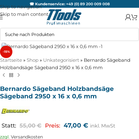
☎ Kundenservice:
+49 (0) 89 200 009 008
Skip to navigation
Skip to main content
Zum Vergrößern anklicken
-15%
Startseite
»
Shop
»
Unkategorisiert
»
Bernardo Sägeband
Holzbandsäge Sägeband 2950 x 16 x 0,6 mm
Bernardo Sägeband Holzbandsäge
Sägeband 2950 x 16 x 0,6 mm
47,00
€
Statt:
55,00
€
Preis:
inkl. MwSt
zzgl.
Versandkosten