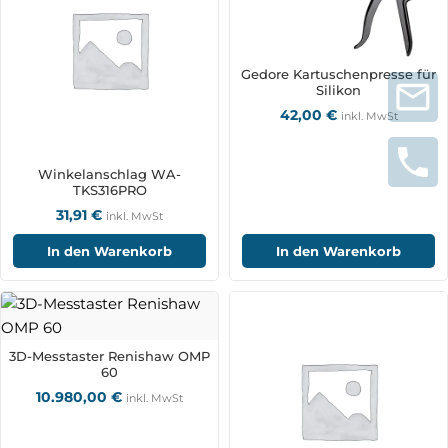
Gedore Kartuschenpresse für
Silikon
42,00
€
inkl. MwSt
Winkelanschlag WA-
TKS316PRO
31,91
€
inkl. MwSt
In den Warenkorb
In den Warenkorb
3D-Messtaster Renishaw OMP
60
10.980,00
€
inkl. MwSt