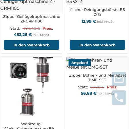
fischer Reinigungsbürste BS
Ø 12
Zipper Geflügelrupfmaschine
ZI-GRM1100
12,99
€
inkl. MwSt
484,40
€
Statt:
Preis:
453,26
€
inkl. MwSt
In den Warenkorb
In den Warenkorb
Angebot!
Zipper Bohrer- und Meißelset
BME-SET
63,70
€
Statt:
Preis:
56,88
€
inkl. MwSt
Werkzeug-
Werkstückvermessung Blum