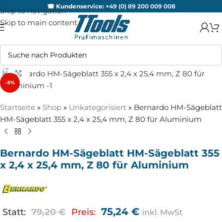
☎ Kundenservice:
+49 (0) 89 200 009 008
Skip to navigation
Skip to main content
Zum Vergrößern anklicken
-5%
Startseite
»
Shop
»
Unkategorisiert
»
Bernardo HM-Sägeblatt
HM-Sägeblatt 355 x 2,4 x 25,4 mm, Z 80 für Aluminium
Bernardo HM-Sägeblatt HM-Sägeblatt 355
x 2,4 x 25,4 mm, Z 80 für Aluminium
75,24
€
Statt:
79,20
€
Preis:
inkl. MwSt