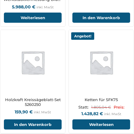
ZX-Speed mit BRC-
5.988,00
€
inkl. MwSt
Funktechnologie
Weiterlesen
In den Warenkorb
Angebot!
Holzkraft Kreissägeblatt-Set
Ketten für SFK75
5260250
1.805,04
€
Statt:
Preis:
159,90
€
inkl. MwSt
1.428,82
€
inkl. MwSt
In den Warenkorb
Weiterlesen