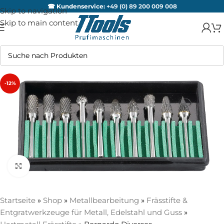
☎ Kundenservice:
+49 (0) 89 200 009 008
Skip to navigation
Skip to main content
-12%
Zum Vergrößern anklicken
Startseite
»
Shop
»
Metallbearbeitung
»
Frässtifte &
Entgratwerkzeuge für Metall, Edelstahl und Guss
»