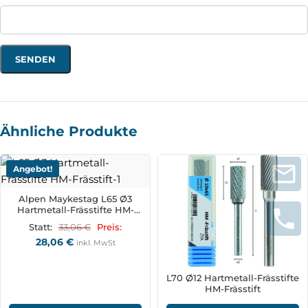
Ähnliche Produkte
Angebot!
Alpen Maykestag L65 Ø3
Hartmetall-Frässtifte HM-
Frässtift
33,06
€
Statt:
Preis:
28,06
€
inkl. MwSt
L70 Ø12 Hartmetall-Frässtifte
HM-Frässtift