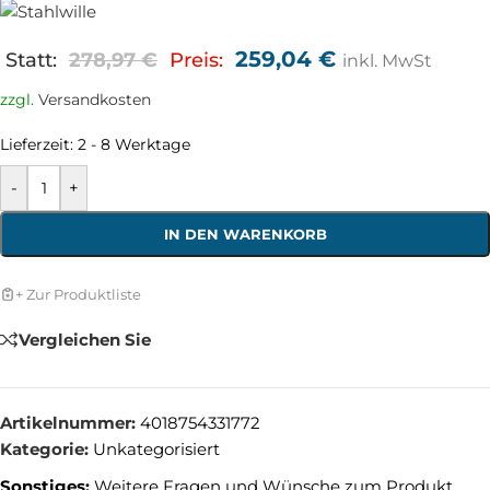
259,04
€
Statt:
278,97
€
Preis:
inkl. MwSt
zzgl.
Versandkosten
Lieferzeit:
2 - 8 Werktage
-
+
IN DEN WARENKORB
+ Zur Produktliste
Vergleichen Sie
Artikelnummer:
4018754331772
Kategorie:
Unkategorisiert
Sonstiges:
Weitere Fragen und Wünsche zum Produkt