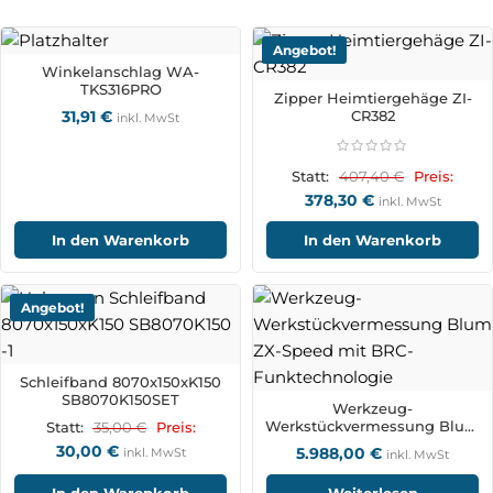
Angebot!
Winkelanschlag WA-
TKS316PRO
Zipper Heimtiergehäge ZI-
31,91
€
CR382
inkl. MwSt
407,40
€
Statt:
Preis:
378,30
€
inkl. MwSt
In den Warenkorb
In den Warenkorb
Angebot!
Schleifband 8070x150xK150
SB8070K150SET
Werkzeug-
Werkstückvermessung Blum
35,00
€
Statt:
Preis:
ZX-Speed mit BRC-
30,00
€
5.988,00
€
inkl. MwSt
inkl. MwSt
Funktechnologie