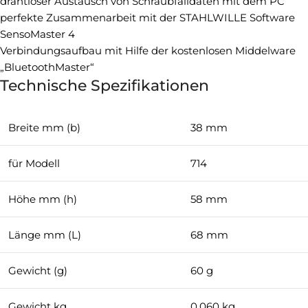
drahtloser Austausch von Schraubfalldaten mit dem PC
perfekte Zusammenarbeit mit der STAHLWILLE Software
SensoMaster 4
Verbindungsaufbau mit Hilfe der kostenlosen Middelware
„BluetoothMaster“
Technische Spezifikationen
Breite mm (b)
38 mm
für Modell
714
Höhe mm (h)
58 mm
Länge mm (L)
68 mm
Gewicht (g)
60 g
Gewicht kg
0.060 kg