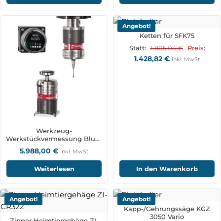
Angebot!
Ketten für SFK75
1.805,04
€
Statt:
Preis:
1.428,82
€
inkl. MwSt
Werkzeug-
Werkstückvermessung Blum
ZX-Speed mit BRC-
5.988,00
€
inkl. MwSt
Funktechnologie
Weiterlesen
In den Warenkorb
Angebot!
Angebot!
Kapp-/Gehrungssäge KGZ
3050 Vario
Zipper Heimtiergehäge ZI-