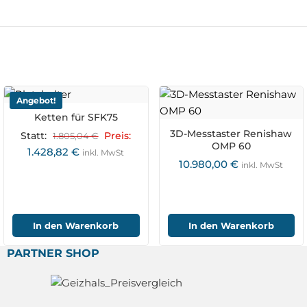
Angebot!
Ketten für SFK75
3D-Messtaster Renishaw
Statt:
1.805,04
€
Preis:
OMP 60
1.428,82
€
inkl. MwSt
10.980,00
€
inkl. MwSt
In den Warenkorb
In den Warenkorb
PARTNER SHOP