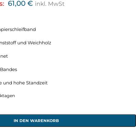
61,00
€
s:
inkl. MwSt
apierschleifband
nststoff und Weichholz
gnet
 Bandes
se und hohe Standzeit
rktagen
IN DEN WARENKORB