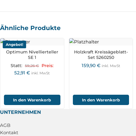
Ähnliche Produkte
Angebot!
Optimum Nivellierteller
Holzkraft Kreissägeblatt-
SE 1
Set 5260250
159,90
€
Statt:
59,26
€
Preis:
inkl. MwSt
52,91
€
inkl. MwSt
In den Warenkorb
In den Warenkorb
UNTERNEHMEN
AGB
Kontakt