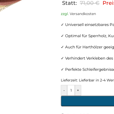
Statt:
71,00
€
Prei
zzgl.
Versandkosten
✓ Universell einsetzbares P
✓ Optimal für Sperrholz, Ku
✓ Auch für Harthölzer geei
✓ Verhindert Verkleben des
✓ Perfekte Schleifergebnis
Lieferzeit:
Lieferbar in 2-4 We
-
+