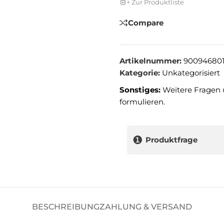
+ Zur Produktliste
Compare
Artikelnummer:
900946801
Kategorie:
Unkategorisiert
Sonstiges:
Weitere Fragen 
formulieren.
❶
Produktfrage
BESCHREIBUNG
ZAHLUNG & VERSAND