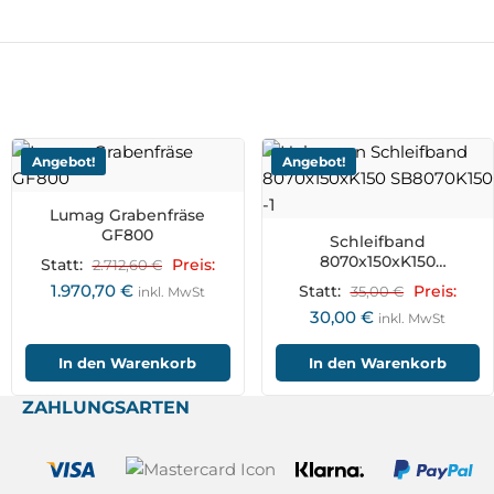
Angebot!
Angebot!
Lumag Grabenfräse
GF800
Schleifband
8070x150xK150
Statt:
2.712,60
€
Preis:
SB8070K150SET
1.970,70
€
Statt:
35,00
€
Preis:
inkl. MwSt
30,00
€
inkl. MwSt
In den Warenkorb
In den Warenkorb
ZAHLUNGSARTEN