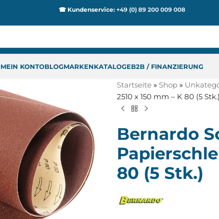
☎ Kundenservice:
+49 (0) 89 200 009 008
P
MEIN KONTO
BLOG
MARKEN
KATALOGE
B2B / FINANZIERUNG
Startseite
»
Shop
»
Unkategor
2510 x 150 mm – K 80 (5 Stk.
Bernardo Sc
Papierschle
80 (5 Stk.)