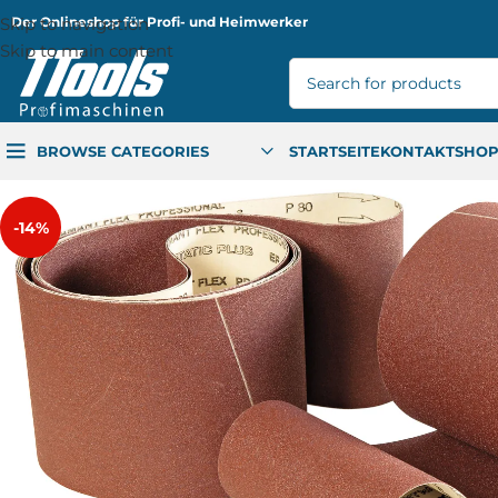
Skip to navigation
Der Onlineshop für Profi- und Heimwerker
Skip to main content
BROWSE CATEGORIES
STARTSEITE
KONTAKT
SHO
-14%