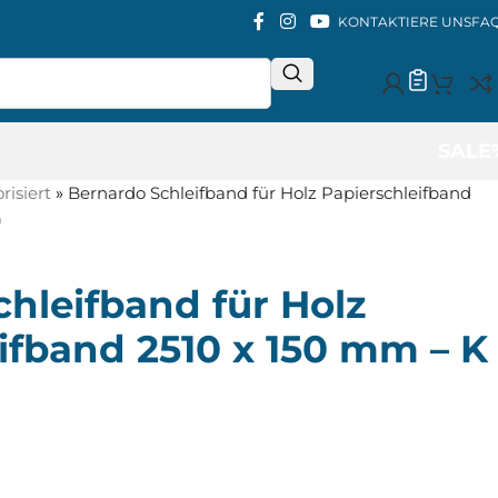
KONTAKTIERE UNS
FA
SALE
isiert
»
Bernardo Schleifband für Holz Papierschleifband
)
hleifband für Holz
ifband 2510 x 150 mm – K