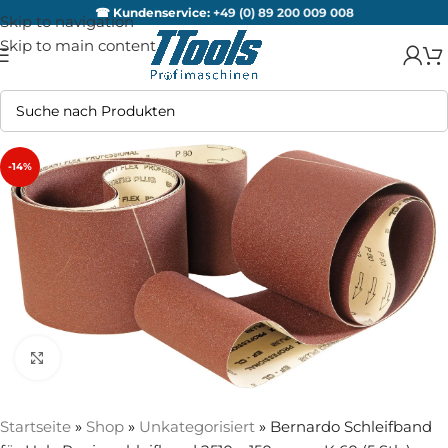
☎ Kundenservice:
+49 (0) 89 200 009 008
Skip to navigation
Skip to main content
-14%
Zum Vergrößern anklicken
Startseite
»
Shop
»
Unkategorisiert
»
Bernardo Schleifband