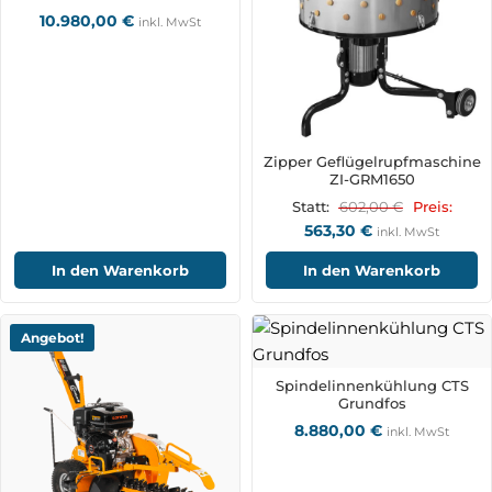
10.980,00
€
inkl. MwSt
Zipper Geflügelrupfmaschine
ZI-GRM1650
602,00
€
Statt:
Preis:
563,30
€
inkl. MwSt
In den Warenkorb
In den Warenkorb
Angebot!
Spindelinnenkühlung CTS
Grundfos
8.880,00
€
inkl. MwSt