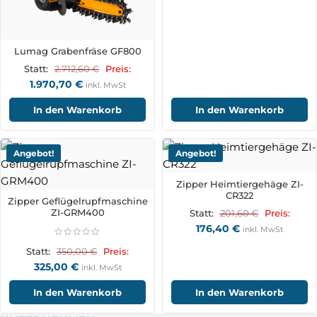
Lumag Grabenfräse GF800
2.712,60
€
Statt:
Preis:
1.970,70
€
inkl. MwSt
In den Warenkorb
In den Warenkorb
Angebot!
Angebot!
Zipper Heimtiergehäge ZI-
CR322
Zipper Geflügelrupfmaschine
ZI-GRM400
201,60
€
Statt:
Preis:
176,40
€
inkl. MwSt
350,00
€
Statt:
Preis:
325,00
€
inkl. MwSt
In den Warenkorb
In den Warenkorb