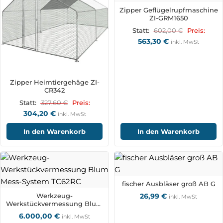
Zipper Geflügelrupfmaschine
ZI-GRM1650
602,00
€
Statt:
Preis:
563,30
€
inkl. MwSt
Zipper Heimtiergehäge ZI-
CR342
327,60
€
Statt:
Preis:
304,20
€
inkl. MwSt
In den Warenkorb
In den Warenkorb
fischer Ausbläser groß AB G
Werkzeug-
26,99
€
inkl. MwSt
Werkstückvermessung Blum
Mess-System TC62RC
6.000,00
€
inkl. MwSt