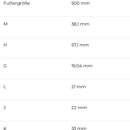
Futtergröße
500 mm
M
38,1 mm
H
57,1 mm
G
19,04 mm
L
21 mm
J
22 mm
K
33 mm