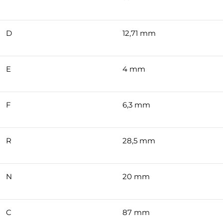
D
12,71 mm
E
4 mm
F
6,3 mm
R
28,5 mm
N
20 mm
C
87 mm