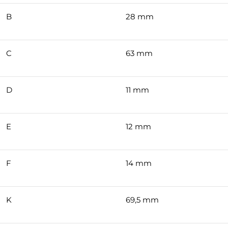
B
28 mm
C
63 mm
D
11 mm
E
12 mm
F
14 mm
K
69,5 mm