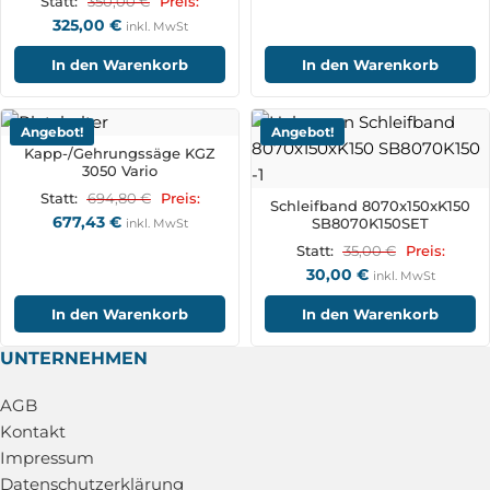
350,00
€
Statt:
Preis:
325,00
€
inkl. MwSt
In den Warenkorb
In den Warenkorb
Angebot!
Angebot!
Kapp-/Gehrungssäge KGZ
3050 Vario
694,80
€
Statt:
Preis:
Schleifband 8070x150xK150
677,43
€
SB8070K150SET
inkl. MwSt
35,00
€
Statt:
Preis:
30,00
€
inkl. MwSt
In den Warenkorb
In den Warenkorb
UNTERNEHMEN
AGB
Kontakt
Impressum
Datenschutzerklärung