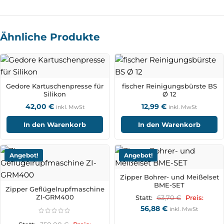
Ähnliche Produkte
Gedore Kartuschenpresse für
fischer Reinigungsbürste BS
Silikon
Ø 12
42,00
€
12,99
€
inkl. MwSt
inkl. MwSt
In den Warenkorb
In den Warenkorb
Angebot!
Angebot!
Zipper Bohrer- und Meißelset
BME-SET
Zipper Geflügelrupfmaschine
ZI-GRM400
63,70
€
Statt:
Preis:
56,88
€
inkl. MwSt