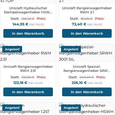
Unicraft Hydraulischer
Unicraft Rangierwagenheber
Stempelwagenheber HSWH
RWH 2.1
10 TOP
156,10
€
81,09
€
Statt:
Preis:
Statt:
Preis:
144,95
€
72,40
€
inkl. MwSt
inkl. MwSt
In den Warenkorb
In den Warenkorb
Angebot!
Angebot!
Unicraft Rangierwagenheber
Unicraft Spezial-
RWH 2.51
Rangierwagenheber SRWH
3001 SIL
132,65
€
243,49
€
Statt:
Preis:
Statt:
Preis:
123,18
€
226,10
€
inkl. MwSt
inkl. MwSt
In den Warenkorb
In den Warenkorb
Angebot!
Angebot!