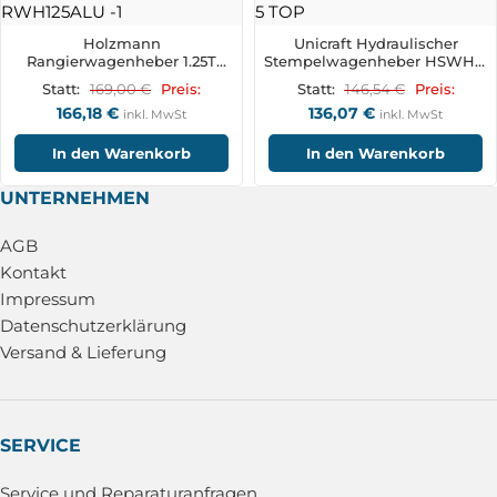
Holzmann
Unicraft Hydraulischer
Rangierwagenheber 1.25T
Stempelwagenheber HSWH 5
RWH125ALU
TOP
169,00
€
146,54
€
Statt:
Preis:
Statt:
Preis:
166,18
€
136,07
€
inkl. MwSt
inkl. MwSt
In den Warenkorb
In den Warenkorb
UNTERNEHMEN
AGB
Kontakt
Impressum
Datenschutzerklärung
Versand & Lieferung
SERVICE
Service und Reparaturanfragen