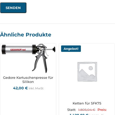
Ähnliche Produkte
Angebot!
Gedore Kartuschenpresse für
Silikon
42,00
€
inkl. MwSt
Ketten für SFK75
1.805,04
€
Statt:
Preis: