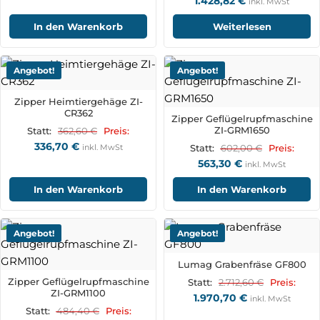
1.428,82
€
inkl. MwSt
In den Warenkorb
Weiterlesen
Angebot!
Angebot!
Zipper Heimtiergehäge ZI-
CR362
Zipper Geflügelrupfmaschine
ZI-GRM1650
362,60
€
Statt:
Preis:
336,70
€
inkl. MwSt
602,00
€
Statt:
Preis:
563,30
€
inkl. MwSt
In den Warenkorb
In den Warenkorb
Angebot!
Angebot!
Lumag Grabenfräse GF800
Zipper Geflügelrupfmaschine
2.712,60
€
Statt:
Preis:
ZI-GRM1100
1.970,70
€
inkl. MwSt
484,40
€
Statt:
Preis: