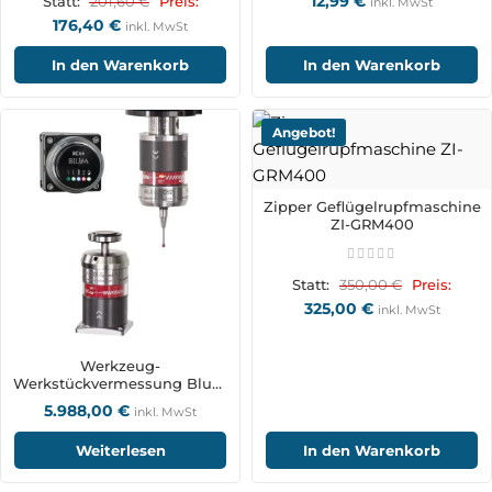
12,99
€
201,60
€
Statt:
Preis:
inkl. MwSt
176,40
€
inkl. MwSt
In den Warenkorb
In den Warenkorb
Angebot!
Zipper Geflügelrupfmaschine
ZI-GRM400
350,00
€
Statt:
Preis:
325,00
€
inkl. MwSt
Werkzeug-
Werkstückvermessung Blum
ZX-Speed mit BRC-
5.988,00
€
inkl. MwSt
Funktechnologie
Weiterlesen
In den Warenkorb