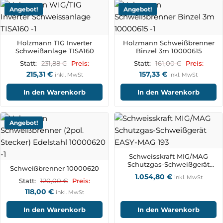
Angebot!
Angebot!
Holzmann TIG Inverter
Holzmann Schweißbrenner
Schweißanlage TISA160
Binzel 3m 10000615
231,88
€
161,00
€
Statt:
Preis:
Statt:
Preis:
215,31
€
157,33
€
inkl. MwSt
inkl. MwSt
In den Warenkorb
In den Warenkorb
Angebot!
Schweisskraft MIG/MAG
Schutzgas-Schweißgerät
Schweißbrenner 10000620
EASY-MAG 193
1.054,80
€
inkl. MwSt
120,00
€
Statt:
Preis:
118,00
€
inkl. MwSt
In den Warenkorb
In den Warenkorb