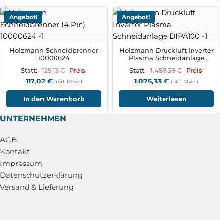
Angebot!
Angebot!
Holzmann Schneidbrenner
Holzmann Druckluft Inverter
10000624
Plasma Schneidanlage
DIPA100
125,13
€
1.488,38
€
Statt:
Preis:
Statt:
Preis:
117,02
€
1.075,33
€
inkl. MwSt
inkl. MwSt
In den Warenkorb
Weiterlesen
UNTERNEHMEN
AGB
Kontakt
Impressum
Datenschutzerklärung
Versand & Lieferung