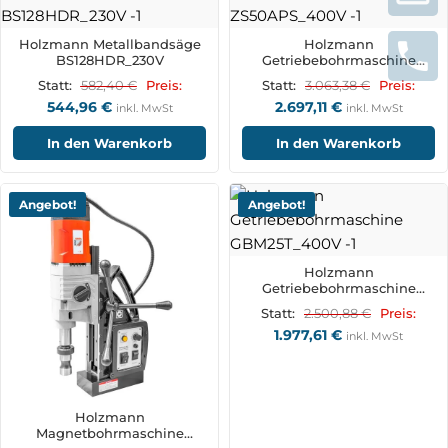
Holzmann Metallbandsäge
Holzmann
BS128HDR_230V
Getriebebohrmaschine
ZS50APS_400V
582,40
€
3.063,38
€
Statt:
Preis:
Statt:
Preis:
544,96
€
2.697,11
€
inkl. MwSt
inkl. MwSt
In den Warenkorb
In den Warenkorb
Angebot!
Angebot!
Holzmann
Getriebebohrmaschine
GBM25T_400V
2.500,88
€
Statt:
Preis:
1.977,61
€
inkl. MwSt
Holzmann
Magnetbohrmaschine