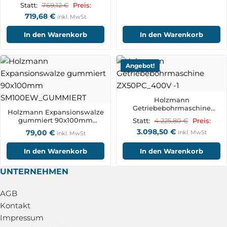
MBM600LRE_230V
769,12
€
Statt:
Preis:
719,68
€
inkl. MwSt
In den Warenkorb
In den Warenkorb
Angebot!
Holzmann
Getriebebohrmaschine
Holzmann Expansionswalze
ZX50PC_400V
gummiert 90x100mm
4.225,80
€
Statt:
Preis:
SM100EW_GUMMIERT
3.098,50
€
79,00
€
inkl. MwSt
inkl. MwSt
In den Warenkorb
In den Warenkorb
UNTERNEHMEN
AGB
Kontakt
Impressum