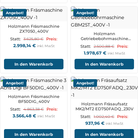
Angebot!
Angebot!
Holzmann Fräsmaschine
ZX7050_400V
Holzmann
Getriebebohrmaschine
3.625,80
€
Statt:
Preis:
GBM25T_400V
2.998,14
€
inkl. MwSt
2.500,88
€
Statt:
Preis:
1.978,67
€
inkl. MwSt
In den Warenkorb
In den Warenkorb
Angebot!
Angebot!
Holzmann Fräsmaschine
BF50DIG_400V
Holzmann Fräsaufsatz
MK2/MT2 ED750FADQ_230V
4.863,38
€
Statt:
Preis:
3.566,48
€
inkl. MwSt
1.002,40
€
Statt:
Preis:
937,96
€
inkl. MwSt
In den Warenkorb
In den Warenkorb