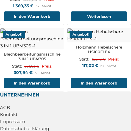
1.369,35
€
inkl. MwSt
In den Warenkorb
Weiterlesen
Angebot!
Angebot!
Holzmann Hebelschere
HS100FLEX
Blechbearbeitungsmaschine
3 IN 1 UBM305
125,13
€
Statt:
Preis:
117,02
€
331,63
€
inkl. MwSt
Statt:
Preis:
307,94
€
inkl. MwSt
In den Warenkorb
In den Warenkorb
UNTERNEHMEN
AGB
Kontakt
Impressum
Datenschutzerklärung