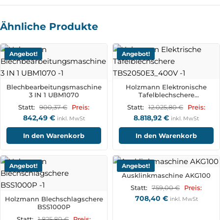
Ähnliche Produkte
Angebot!
Angebot!
Blechbearbeitungsmaschine
Holzmann Elektronische
3 IN 1 UBM1070
Tafelblechschere
TBS2050E3_400V
900,37
€
12.025,80
€
Statt:
Preis:
Statt:
Preis:
842,49
€
8.818,92
€
inkl. MwSt
inkl. MwSt
In den Warenkorb
In den Warenkorb
Angebot!
Angebot!
Ausklinkmaschine AKG100
759,00
€
Statt:
Preis:
708,40
€
Holzmann Blechschlagschere
inkl. MwSt
BSS1000P
1.825,80
€
Statt:
Preis: