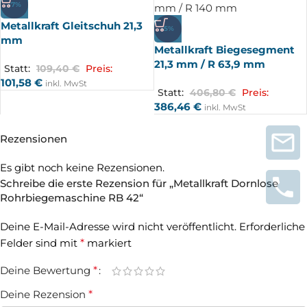
-7%
Metallkraft Gleitschuh 21,3
-5%
mm
Metallkraft Biegesegment
21,3 mm / R 63,9 mm
Statt:
109,40
€
Preis:
101,58
€
inkl. MwSt
Statt:
406,80
€
Preis:
386,46
€
inkl. MwSt
Rezensionen
Es gibt noch keine Rezensionen.
Schreibe die erste Rezension für „Metallkraft Dornlose
Rohrbiegemaschine RB 42“
Deine E-Mail-Adresse wird nicht veröffentlicht.
Erforderliche
Felder sind mit
*
markiert
Deine Bewertung
*
Deine Rezension
*