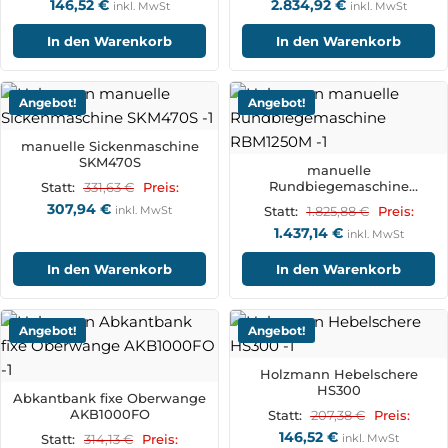
146,52
€
2.834,92
€
inkl. MwSt
inkl. MwSt
In den Warenkorb
In den Warenkorb
Angebot!
Angebot!
manuelle Sickenmaschine
SKM470S
manuelle
Rundbiegemaschine
331,63
€
Statt:
Preis:
RBM1250M
307,94
€
inkl. MwSt
1.825,88
€
Statt:
Preis:
1.437,14
€
inkl. MwSt
In den Warenkorb
In den Warenkorb
Angebot!
Angebot!
Holzmann Hebelschere
HS300
Abkantbank fixe Oberwange
AKB1000FO
207,38
€
Statt:
Preis:
146,52
€
314,13
€
inkl. MwSt
Statt:
Preis: