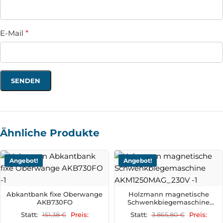
E-Mail
*
Ähnliche Produkte
Angebot!
Angebot!
Abkantbank fixe Oberwange
Holzmann magnetische
AKB730FO
Schwenkbiegemaschine
AKM1250MAG
151,38
€
3.865,80
€
Statt:
Preis:
Statt:
Preis: