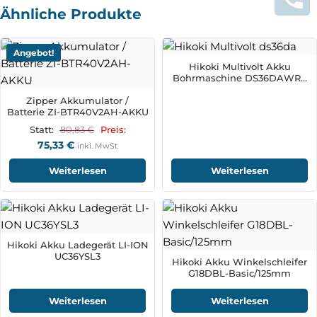
Ähnliche Produkte
Angebot!
Hikoki Multivolt Akku
Bohrmaschine DS36DAWRZ
+ 2 Akkus
Zipper Akkumulator /
Batterie ZI-BTR40V2AH-AKKU
80,83
€
Statt:
Preis:
75,33
€
inkl. MwSt
Weiterlesen
Weiterlesen
Hikoki Akku Ladegerät LI-ION
UC36YSL3
Hikoki Akku Winkelschleifer
G18DBL-Basic/125mm
Weiterlesen
Weiterlesen