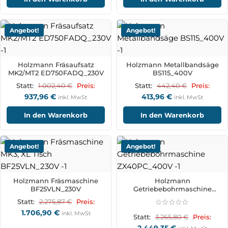
Angebot!
Angebot!
Holzmann Fräsaufsatz
Holzmann Metallbandsäge
MK2/MT2 ED750FADQ_230V
BS115_400V
1.002,40
€
442,40
€
Statt:
Preis:
Statt:
Preis:
937,96
€
413,96
€
inkl. MwSt
inkl. MwSt
In den Warenkorb
In den Warenkorb
Angebot!
Angebot!
Holzmann Fräsmaschine
Holzmann
BF25VLN_230V
Getriebebohrmaschine
ZX40PC_400V
2.275,87
€
Statt:
Preis:
1.706,90
€
inkl. MwSt
3.265,80
€
Statt:
Preis:
2.449,35
€