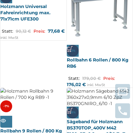
Holzmann Universal
Fahreinrichtung max.
71x71cm UFE300
77,68
€
Statt:
90,12
€
Preis:
inkl. MwSt
-2%
Rollbahn 6 Rollen / 800 Kg
RB6
Statt:
179,00
€
Preis:
176,02
€
inkl. MwSt
-7%
-8%
AUSV
ERKA
Sägeband für Holzmann
UFT
BS370TOP_400V M42
Rollbahn 9 Rollen / 800 Kg