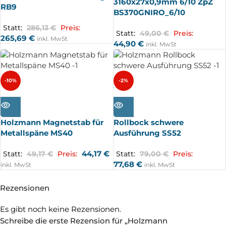
3160x27x0,9mm 6/10 ZpZ
RB9
BS370GNIRO_6/10
Statt:
286,13
€
Preis:
Statt:
49,00
€
Preis:
265,69
€
inkl. MwSt
44,90
€
inkl. MwSt
-10%
-2%
AUSV
AUSV
ERKA
ERKA
UFT
UFT
Holzmann Magnetstab für
Rollbock schwere
Metallspäne MS40
Ausführung SS52
44,17
€
Statt:
49,17
€
Preis:
Statt:
79,00
€
Preis:
77,68
€
inkl. MwSt
inkl. MwSt
Rezensionen
Es gibt noch keine Rezensionen.
Schreibe die erste Rezension für „Holzmann