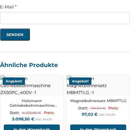
E-Mail
*
Ähnliche Produkte
Angebot!
Angebot!
Holzmann
Magnetbohrersatz MBM7TLG
Getriebebohrmaschine
119,00
€
Statt:
Preis:
ZX50PC_400V
4.225,80
€
Statt:
Preis:
117,02
€
inkl. MwSt
3.098,50
€
inkl. MwSt
In den Warenkorb
In den Warenkorb