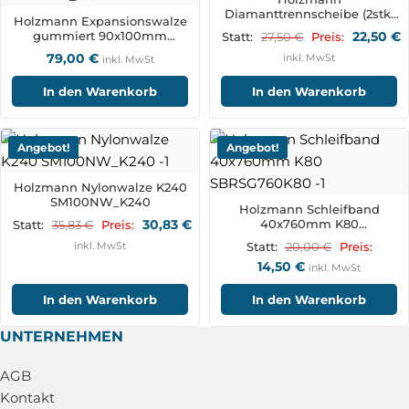
Diamanttrennscheibe (2stk)
Holzmann Expansionswalze
125*7mm(Höhe) WS125DTS
gummiert 90x100mm
22,50
€
27,50
€
Statt:
Preis:
SM100EW_GUMMIERT
79,00
€
inkl. MwSt
inkl. MwSt
In den Warenkorb
In den Warenkorb
Angebot!
Angebot!
Holzmann Nylonwalze K240
SM100NW_K240
Holzmann Schleifband
30,83
€
40x760mm K80
35,83
€
Statt:
Preis:
SBRSG760K80
inkl. MwSt
20,00
€
Statt:
Preis:
14,50
€
inkl. MwSt
In den Warenkorb
In den Warenkorb
UNTERNEHMEN
AGB
Kontakt