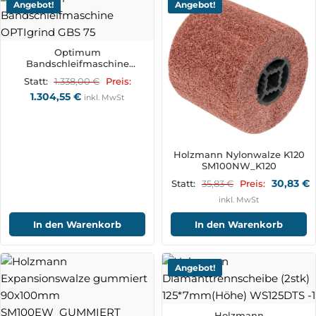
Angebot!
Angebot!
Optimum
Bandschleifmaschine
OPTIgrind GBS 75
1.338,00
€
Statt:
Preis:
1.304,55
€
inkl. MwSt
Holzmann Nylonwalze K120
SM100NW_K120
30,83
€
35,83
€
Statt:
Preis:
inkl. MwSt
In den Warenkorb
In den Warenkorb
Angebot!
Holzmann