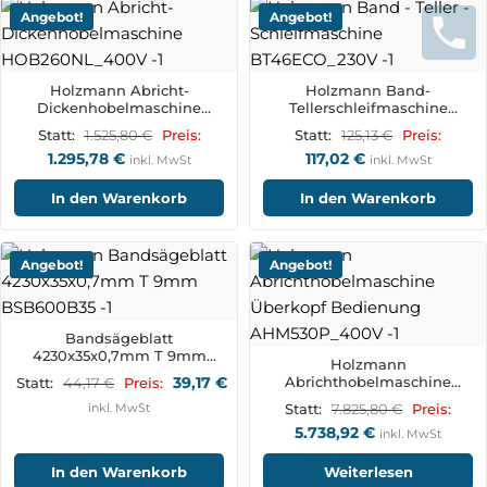
Angebot!
Angebot!
Holzmann Abricht-
Holzmann Band-
Dickenhobelmaschine
Tellerschleifmaschine
HOB260NL_400V
BT46ECO_230V
1.525,80
€
125,13
€
Statt:
Preis:
Statt:
Preis:
1.295,78
€
117,02
€
inkl. MwSt
inkl. MwSt
In den Warenkorb
In den Warenkorb
Angebot!
Angebot!
Bandsägeblatt
4230x35x0,7mm T 9mm
Holzmann
BSB600B35
39,17
€
Abrichthobelmaschine
44,17
€
Statt:
Preis:
Überkopf Bedienung
inkl. MwSt
7.825,80
€
Statt:
Preis:
AHM530P_400V
5.738,92
€
inkl. MwSt
In den Warenkorb
Weiterlesen