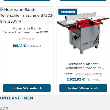
Angebot!
Holzmann Band-
Tellerschleifmaschine BT203-
914_230V
195,12
€
inkl. MwSt
Holzmann Abricht-
Dickenhobelmaschine
HOB410N_400V
3.985,80
€
Statt:
Preis:
2.922,92
€
inkl. MwSt
In den Warenkorb
In den Warenkorb
UNTERNEHMEN
AGB