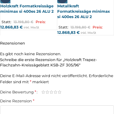
Holzkraft Formatkreissäge
Metallkraft
minimax si 400es 26 ALU 2
Formatkreissäge minimax
si 400es 26 ALU 2
Statt:
13.198,80
€
Preis:
12.868,83
€
Statt:
13.198,80
€
Preis:
inkl. MwSt
12.868,83
€
inkl. MwSt
Rezensionen
Es gibt noch keine Rezensionen.
Schreibe die erste Rezension für „Holzkraft Trapez-
Flachzahn-Kreissägeblatt KSB-ZF 305/96“
Deine E-Mail-Adresse wird nicht veröffentlicht.
Erforderliche
Felder sind mit
*
markiert
Deine Bewertung
*
Deine Rezension
*