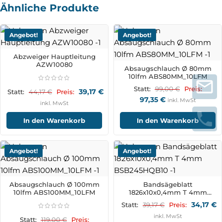
Ähnliche Produkte
Angebot!
Angebot!
Abzweiger Hauptleitung
AZW10080
Absaugschlauch Ø 80mm
10lfm ABS80MM_10LFM
99,00
€
Statt:
Preis:
39,17
€
44,17
€
Statt:
Preis:
97,35
€
inkl. MwSt
inkl. MwSt
In den Warenkorb
In den Warenkorb
Angebot!
Angebot!
Absaugschlauch Ø 100mm
Bandsägeblatt
10lfm ABS100MM_10LFM
1826x10x0,4mm T 4mm
BSB245HQB10
34,17
€
39,17
€
Statt:
Preis:
inkl. MwSt
119,00
€
Statt:
Preis: