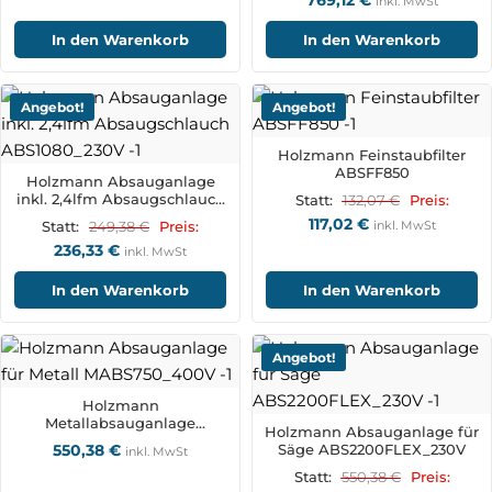
769,12
€
inkl. MwSt
In den Warenkorb
In den Warenkorb
Angebot!
Angebot!
Holzmann Feinstaubfilter
ABSFF850
Holzmann Absauganlage
inkl. 2,4lfm Absaugschlauch
132,07
€
Statt:
Preis:
ABS1080_230V
117,02
€
249,38
€
inkl. MwSt
Statt:
Preis:
236,33
€
inkl. MwSt
In den Warenkorb
In den Warenkorb
Angebot!
Holzmann
Metallabsauganlage
Holzmann Absauganlage für
MABS750_400V
550,38
€
Säge ABS2200FLEX_230V
inkl. MwSt
550,38
€
Statt:
Preis: