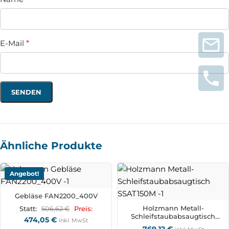
E-Mail
*
Ähnliche Produkte
Angebot!
Gebläse FAN2200_400V
Holzmann Metall-
506,62
€
Statt:
Preis:
Schleifstaubabsaugtisch
474,05
€
inkl. MwSt
SSAT150M