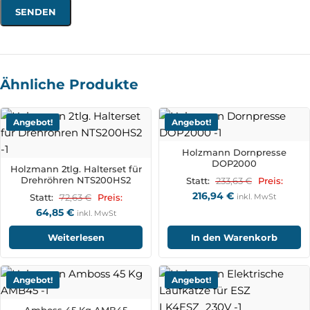
Ähnliche Produkte
Angebot!
Angebot!
Holzmann Dornpresse
DOP2000
Holzmann 2tlg. Halterset für
Drehröhren NTS200HS2
233,63
€
Statt:
Preis:
216,94
€
72,63
€
inkl. MwSt
Statt:
Preis:
64,85
€
inkl. MwSt
Weiterlesen
In den Warenkorb
Angebot!
Angebot!