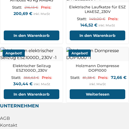
Amboss 45 Kg AMB45
Elektrische Laufkatze für ESZ
216,13
€
Statt:
Preis:
LK4ESZ_230V
200,69
€
inkl. MwSt
149,00
€
Statt:
Preis:
146,52
€
inkl. MwSt
In den Warenkorb
In den Warenkorb
Angebot!
Angebot!
Elektrischer Seilzug
Holzmann Dornpresse
ESZ1000D_230V
DOP1000
72,66
€
366,63
€
81,38
€
Statt:
Preis:
Statt:
Preis:
340,44
€
inkl. MwSt
inkl. MwSt
In den Warenkorb
Weiterlesen
UNTERNEHMEN
AGB
Kontakt