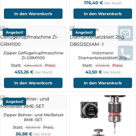
176,40
€
inkl. MwSt
In den Warenkorb
In den Warenkorb
Angebot!
Angebot!
Zipper Geflügelrupfmaschine
Holzmann
ZI-GRM1100
Diamantersatzblatt 2tlg.
DBS125DIAM
484,40
€
47,50
€
Statt:
Preis:
Statt:
Preis:
453,26
€
42,50
€
inkl. MwSt
inkl. MwSt
In den Warenkorb
In den Warenkorb
Angebot!
Zipper Bohrer- und Meißelset
BME-SET
63,70
€
Statt:
Preis:
56,88
€
inkl. MwSt