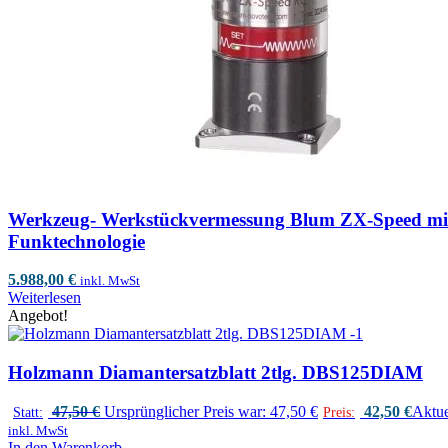
Werkzeug- Werkstückvermessung Blum ZX-Speed m
Funktechnologie
5.988,00
€
inkl. MwSt
Weiterlesen
Angebot!
Holzmann Diamantersatzblatt 2tlg. DBS125DIAM
47,50
€
Ursprünglicher Preis war: 47,50 €
42,50
€
Aktuel
Statt:
Preis:
inkl. MwSt
In den Warenkorb