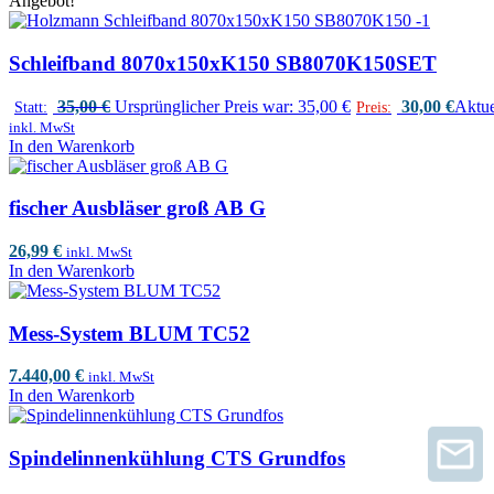
Angebot!
Schleifband 8070x150xK150 SB8070K150SET
35,00
€
Ursprünglicher Preis war: 35,00 €
30,00
€
Aktuel
Statt:
Preis:
inkl. MwSt
In den Warenkorb
fischer Ausbläser groß AB G
26,99
€
inkl. MwSt
In den Warenkorb
Mess-System BLUM TC52
7.440,00
€
inkl. MwSt
In den Warenkorb
Spindelinnenkühlung CTS Grundfos