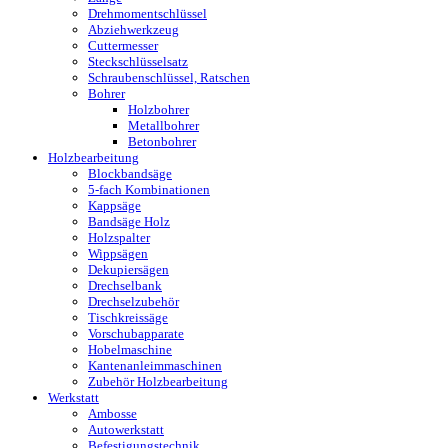
Drehmomentschlüssel
Abziehwerkzeug
Cuttermesser
Steckschlüsselsatz
Schraubenschlüssel, Ratschen
Bohrer
Holzbohrer
Metallbohrer
Betonbohrer
Holzbearbeitung
Blockbandsäge
5-fach Kombinationen
Kappsäge
Bandsäge Holz
Holzspalter
Wippsägen
Dekupiersägen
Drechselbank
Drechselzubehör
Tischkreissäge
Vorschubapparate
Hobelmaschine
Kantenanleimmaschinen
Zubehör Holzbearbeitung
Werkstatt
Ambosse
Autowerkstatt
Befestigungstechnik