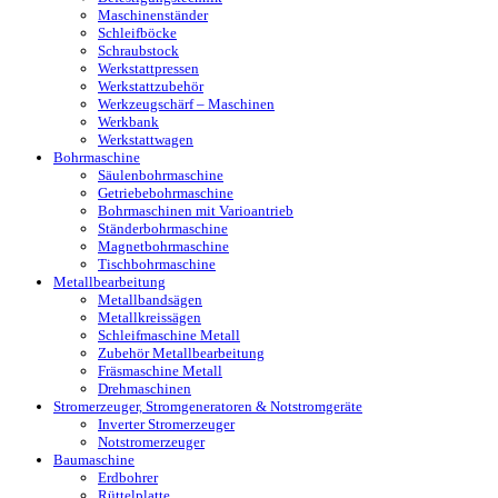
Maschinenständer
Schleifböcke
Schraubstock
Werkstattpressen
Werkstattzubehör
Werkzeugschärf – Maschinen
Werkbank
Werkstattwagen
Bohrmaschine
Säulenbohrmaschine
Getriebebohrmaschine
Bohrmaschinen mit Varioantrieb
Ständerbohrmaschine
Magnetbohrmaschine
Tischbohrmaschine
Metallbearbeitung
Metallbandsägen
Metallkreissägen
Schleifmaschine Metall
Zubehör Metallbearbeitung
Fräsmaschine Metall
Drehmaschinen
Stromerzeuger, Stromgeneratoren & Notstromgeräte
Inverter Stromerzeuger
Notstromerzeuger
Baumaschine
Erdbohrer
Rüttelplatte