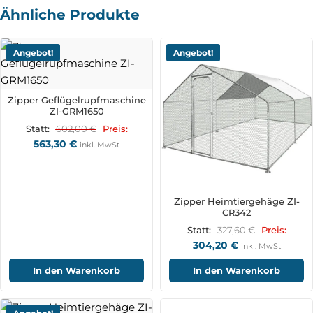
Ähnliche Produkte
Angebot!
Angebot!
Zipper Geflügelrupfmaschine
ZI-GRM1650
602,00
€
Statt:
Preis:
563,30
€
inkl. MwSt
Zipper Heimtiergehäge ZI-
CR342
327,60
€
Statt:
Preis:
304,20
€
inkl. MwSt
In den Warenkorb
In den Warenkorb