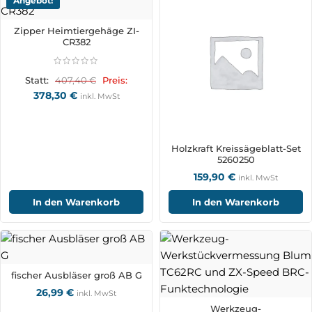
Angebot!
Zipper Heimtiergehäge ZI-
CR382
407,40
€
Statt:
Preis:
378,30
€
inkl. MwSt
Holzkraft Kreissägeblatt-Set
5260250
159,90
€
inkl. MwSt
In den Warenkorb
In den Warenkorb
fischer Ausbläser groß AB G
26,99
€
inkl. MwSt
Werkzeug-